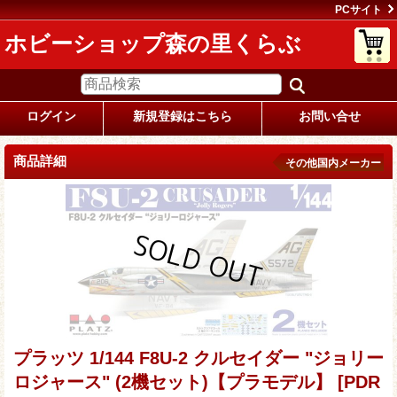
PCサイト
ホビーショップ森の里くらぶ
ログイン
新規登録はこちら
お問い合せ
商品詳細
その他国内メーカー
プラッツ 1/144 F8U-2 クルセイダー "ジョリー
ロジャース" (2機セット)【プラモデル】
[PDR