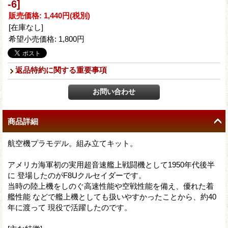
-6]
販売価格
:
1,440円
(税別)
[在庫なし]
希望小売価格
:
1,800円
返品特約に関する重要事項
商品詳細
航空機プラモデル。組み立てキット。
アメリカ海軍初の実用超音速艦上戦闘機として1950年代後半
に 登場したのがF8Uクルセイダーです。
当時の陸上機をしのぐ高速性能や空戦性能を備え、優れた着
艦性能 などで艦上機としても扱いやすかったことから、約40
年に渡って 現役で活躍したのです。