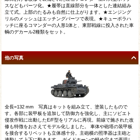
スなどもパーツ化。★履帯は直線部分を一体とした連結組み
立て式。上部のたるみも自然に仕上がります。★エンジング
リルのメッシュはエッチングパーツで表現。★キューポラハ
ッチに座るコマンダーの人形1体と、東部戦線に投入された車
輌のデカール2種類をセット。
他の写真
全長=132 mm 写真はキットを組み立て、塗装したもので
す。各部に装甲板を追加して防御力を強化し、主にソビエト
侵攻作戦に出動したE/F型をリアルに再現。前線で施された改
修も特徴をおさえてモデル化しました。 車体や砲塔の装甲板
を接合するリベットも立体感十分。主砲横の照準器は主砲と
連動して上下に動きます。 ガイドホーンの軽め穴まで再現し