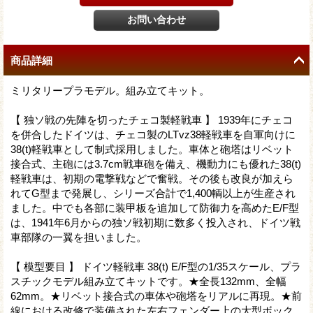
商品詳細
ミリタリープラモデル。組み立てキット。
【 独ソ戦の先陣を切ったチェコ製軽戦車 】 1939年にチェコ
を併合したドイツは、チェコ製のLTvz38軽戦車を自軍向けに
38(t)軽戦車として制式採用しました。車体と砲塔はリベット
接合式、主砲には3.7cm戦車砲を備え、機動力にも優れた38(t)
軽戦車は、初期の電撃戦などで奮戦。その後も改良が加えら
れてG型まで発展し、シリーズ合計で1,400輌以上が生産され
ました。中でも各部に装甲板を追加して防御力を高めたE/F型
は、1941年6月からの独ソ戦初期に数多く投入され、ドイツ戦
車部隊の一翼を担いました。
【 模型要目 】 ドイツ軽戦車 38(t) E/F型の1/35スケール、プラ
スチックモデル組み立てキットです。★全長132mm、全幅
62mm。★リベット接合式の車体や砲塔をリアルに再現。★前
線における改修で装備された左右フェンダー上の大型ボック