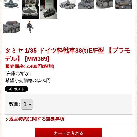
タミヤ 1/35 ドイツ軽戦車38(t)E/F型 【プラモ
デル】
[MM369]
販売価格
:
2,400円
(税別)
[在庫わずか]
希望小売価格
:
3,000円
数量
:
返品特約に関する重要事項