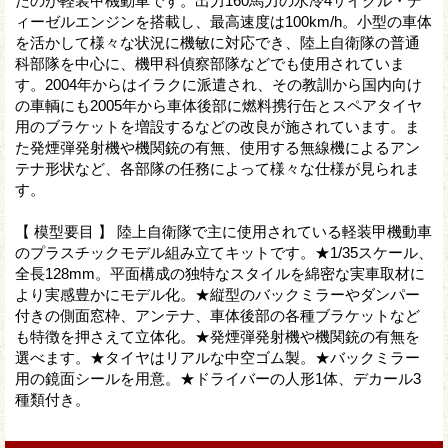
たのが軽装甲機動車です。出力160馬力の水冷4サイクル・デ
ィーゼルエンジンを搭載し、最高速度は100km/h。小型の車体
を活かして様々な状況に機敏に対応でき、陸上自衛隊の普通
科部隊を中心に、機甲科偵察部隊などでも使用されていま
す。2004年からはイラクに派遣され、その教訓から国内向け
の車輌にも2005年から車体後部に燃料携行缶とスペアタイヤ
用のブラケットを増設するなどの改良が施されています。ま
た発煙弾発射機や機関銃の有無、使用する無線機によるアン
テナ形状など、各部隊の任務によって様々な仕様が見られま
す。
【 模型要目 】 陸上自衛隊で主に使用されている軽装甲機動車
のプラスチックモデル組み立てキットです。★1/35スケール、
全長128mm。平面構成の独特なスタイルを綿密な実車取材に
より実感豊かにモデル化。★縦型のバックミラーやダンパー
付きの側面窓枠、アンテナ、車体後部の各種ブラケットなど
も特徴を押さえて立体化。★発煙弾発射機や機関銃の有無を
選べます。★タイヤはリアルな中空ゴム製。★バックミラー
用の鏡面シールを用意。★ドライバーの人形1体、デカール3
種類付き。