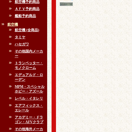
航空機予約商品
ＡＦＶ予約商品
艦船予約商品
航空機
航空機 (全商品)
タミヤ
ハセガワ
その他国内メーカ
ー
トランペッター・
モノクローム
エデュアルド・ロ
ーデン
MPM・スペシャル
ホビー・アズール
レベル・イタレリ
エアフィックス・
エレール
アカデミー・ドラ
ゴン・AFVクラブ
その他海外メーカ