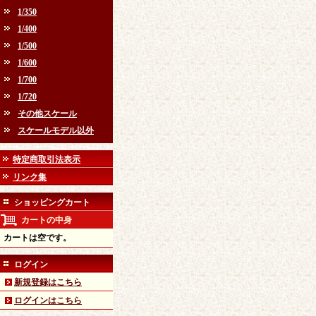
1/350
1/400
1/500
1/600
1/700
1/720
その他スケール
スケールモデル以外
特定商取引法表示
リンク集
ショッピングカート
カートの中身
カートは空です。
ログイン
新規登録はこちら
ログインはこちら