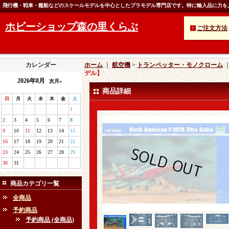
飛行機・戦車・艦船などのスケールモデルを中心としたプラモデル専門店です。特に輸入品に力を
ホビーショップ森の里くらぶ
ご注文方法
カレンダー
ホーム
｜
航空機
>
トランペッター・モノクローム
デル】
2026年8月
次月»
商品詳細
日
月
火
水
木
金
土
1
2
3
4
5
6
7
8
9
10
11
12
13
14
15
16
17
18
19
20
21
22
23
24
25
26
27
28
29
30
31
商品カテゴリ一覧
全商品
予約商品
予約商品 (全商品)