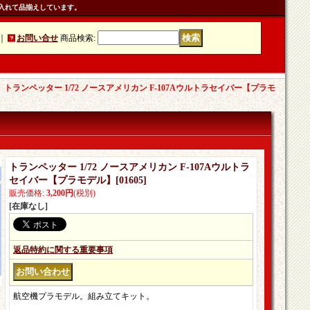
入れて品揃えしています。
｜
お問い合せ
商品検索
:
｜
トランペッター 1/72 ノースアメリカン F-107Aウルトラセイバー【プラモ
トランペッター 1/72 ノースアメリカン F-107Aウルトラ
セイバー【プラモデル】
[
01605
]
販売価格
:
3,200円
(税別)
[在庫なし]
返品特約に関する重要事項
航空機プラモデル。組み立てキット。