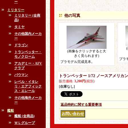
ー
ミリタリー
ミリタリー (全商
他の写真
品)
タミヤ
その他国内メーカ
ー
ドラゴン
(画像をクリックすると大
トランペッター・
きく見られます)
モノクローム
プラ
プラモデル完成見本。
アカデミー・AFV
クラブ
バウマン
トランペッター 1/72 ノースアメリカ
販売価格
:
3,200円
(税別)
レベル・イタレ
リ・エアフィック
[在庫なし]
ス・エレール
その他海外メーカ
ー
返品特約に関する重要事項
艦船
艦船 (全商品)
ＷＬグループ