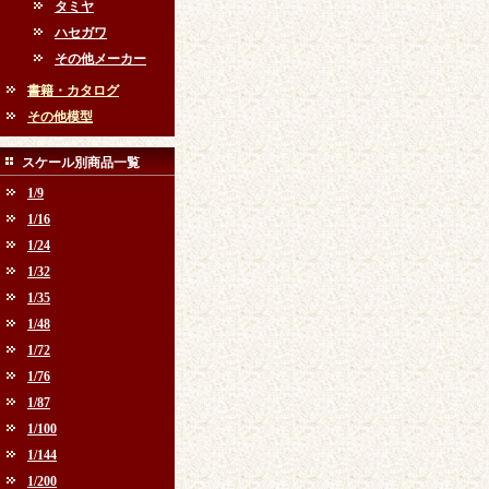
タミヤ
ハセガワ
その他メーカー
書籍・カタログ
その他模型
スケール別商品一覧
1/9
1/16
1/24
1/32
1/35
1/48
1/72
1/76
1/87
1/100
1/144
1/200