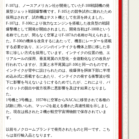
F-107は、ノースアメリカン社が開発していたF-100戦闘機の発
展型ジェット戦闘爆撃機です。F-105との競争試作に敗れたため
採用はされず、試作機はテスト機として生涯を終えました。
F-107は、F-100により強力なエンジンを搭載した改良型の戦闘
爆撃機として開発が開始されました。開発当初はF-100Bという
名称でしたが、間もなく空軍よりF-107Aの名称が与えられまし
た。F-100の機体を改良するにあたって、機首にレーダーを搭載
する必要があり、エンジンのインテイクを機体上部に移した非
常に珍しい方式を採用しています。インテイクの位置の他、エ
リアルールの採用、垂直尾翼の大型化・全遊動化などの改良が
行われていますが、主翼と水平尾翼はF-100と同一のものです。
インテイクが背中に設けられたのは、核爆弾を胴体下部に半埋
め込み式に搭載するにあたり、インテイクの発する衝撃波が投
下に影響を与えないようにするためでしたが、これにより、パ
イロットの脱出や後方視界に悪影響を及ぼす結果となりまし
た。
1号機と3号機は、1957年に空軍からNACAに移管されて各種の
試験に用いられ、マッハ2を超える優れた高速性能を示しまし
た。現在は残された２機が航空宇宙博物館で保存されていま
す。
以前モノクロームブランドで発売されたものと同一です。こち
らは並行輸入品となります。