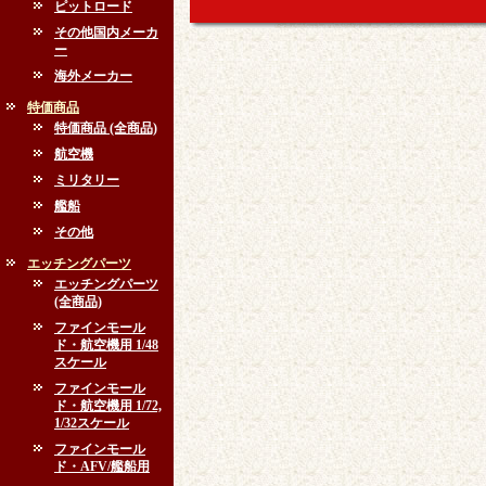
ピットロード
その他国内メーカ
ー
海外メーカー
特価商品
特価商品 (全商品)
航空機
ミリタリー
艦船
その他
エッチングパーツ
エッチングパーツ
(全商品)
ファインモール
ド・航空機用 1/48
スケール
ファインモール
ド・航空機用 1/72,
1/32スケール
ファインモール
ド・AFV/艦船用