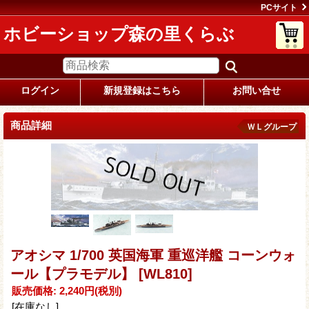
PCサイト
ホビーショップ森の里くらぶ
ログイン
新規登録はこちら
お問い合せ
商品詳細
ＷＬグループ
アオシマ 1/700 英国海軍 重巡洋艦 コーンウォ
ール【プラモデル】
[WL810]
販売価格
:
2,240円
(税別)
[在庫なし]