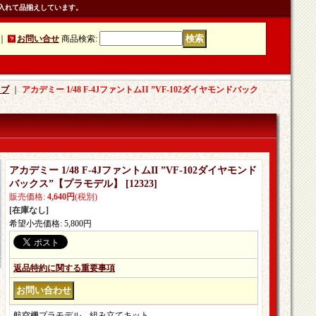
入れて品揃えしています。
｜
お問い合せ
商品検索
:
ラブ
｜
アカデミー 1/48 F-4JファントムII ”VF-102ダイヤモンドバック
アカデミー 1/48 F-4JファントムII ”VF-102ダイヤモンド
バックス”【プラモデル】
[
12323
]
販売価格
:
4,640円
(税別)
[在庫なし]
希望小売価格
:
5,800円
返品特約に関する重要事項
航空機プラモデル。組み立てキット。