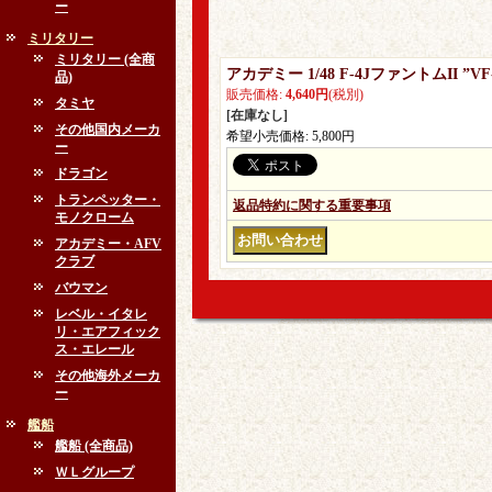
ー
ミリタリー
ミリタリー (全商
アカデミー 1/48 F-4JファントムII
品)
販売価格
:
4,640円
(税別)
タミヤ
[在庫なし]
その他国内メーカ
希望小売価格
:
5,800円
ー
ドラゴン
トランペッター・
返品特約に関する重要事項
モノクローム
アカデミー・AFV
クラブ
バウマン
レベル・イタレ
リ・エアフィック
ス・エレール
その他海外メーカ
ー
艦船
艦船 (全商品)
ＷＬグループ