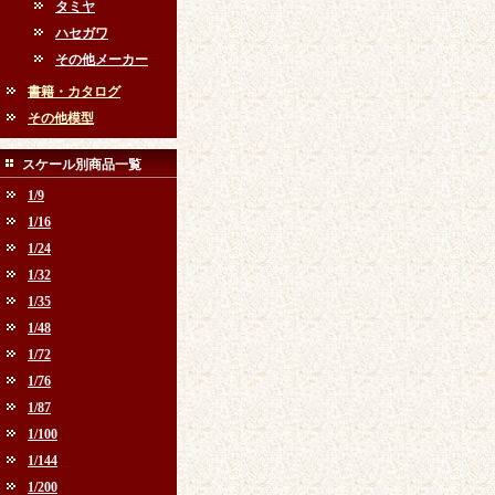
タミヤ
ハセガワ
その他メーカー
書籍・カタログ
その他模型
スケール別商品一覧
1/9
1/16
1/24
1/32
1/35
1/48
1/72
1/76
1/87
1/100
1/144
1/200