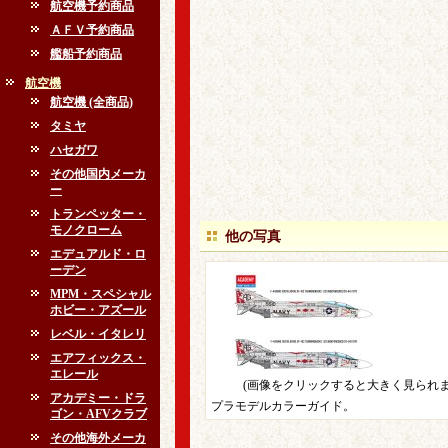
航空機予約商品
ＡＦＶ予約商品
艦船予約商品
航空機
航空機 (全商品)
タミヤ
ハセガワ
その他国内メーカ
ー
トランペッター・
モノクローム
他の写真
エデュアルド・ロ
ーデン
MPM・スペシャル
ホビー・アズール
レベル・イタレリ
エアフィックス・
エレール
(画像をクリックすると大きく見られま
アカデミー・ドラ
プラモデルカラーガイド。
ゴン・AFVクラブ
その他海外メーカ