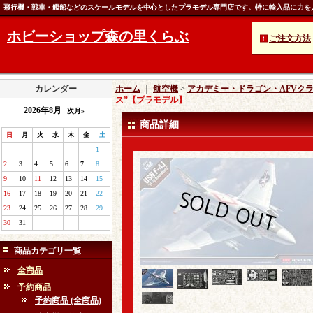
飛行機・戦車・艦船などのスケールモデルを中心としたプラモデル専門店です。特に輸入品に力を
ホビーショップ森の里くらぶ
ご注文方法
カレンダー
ホーム
｜
航空機
>
アカデミー・ドラゴン・AFVク
ス”【プラモデル】
2026年8月
次月»
商品詳細
日
月
火
水
木
金
土
1
2
3
4
5
6
7
8
9
10
11
12
13
14
15
16
17
18
19
20
21
22
23
24
25
26
27
28
29
30
31
商品カテゴリ一覧
全商品
予約商品
予約商品 (全商品)