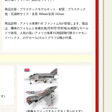
商品仕様：プラスチックモデルキット・材質：プラスチック
他・完成時サイズ：全長 368mm/全高 102mm
商品説明：アメリカ海軍F-4J ファントムIIが登場します。製品
は、機体のフォルムと各種兵装(空対空/空対地)を精密なモール
ドで表現。人気の高いアメリカ海軍102戦闘飛行隊ダイヤモン
ドバックス」のデカール(カルトグラフ)2種が付属。
す)
(画像をクリックすると大きく見られます)