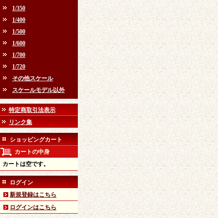
1/350
1/400
1/500
1/600
1/700
1/720
その他スケール
スケールモデル以外
特定商取引法表示
リンク集
ショッピングカート
カートの中身
カートは空です。
ログイン
新規登録はこちら
ログインはこちら