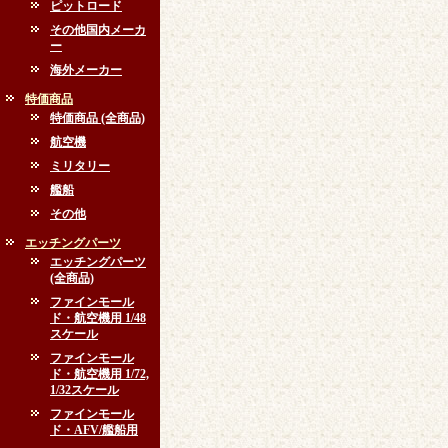
ピットロード
その他国内メーカ
ー
海外メーカー
特価商品
特価商品 (全商品)
航空機
ミリタリー
艦船
その他
エッチングパーツ
エッチングパーツ
(全商品)
ファインモール
ド・航空機用 1/48
スケール
ファインモール
ド・航空機用 1/72,
1/32スケール
ファインモール
ド・AFV/艦船用