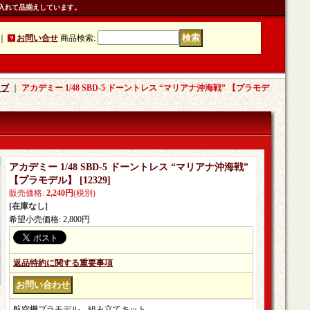
入れて品揃えしています。
｜
お問い合せ
商品検索
:
ラブ
｜
アカデミー 1/48 SBD-5 ドーントレス “マリアナ沖海戦” 【プラモデ
アカデミー 1/48 SBD-5 ドーントレス “マリアナ沖海戦”
【プラモデル】
[
12329
]
販売価格
:
2,240円
(税別)
[在庫なし]
希望小売価格
:
2,800円
返品特約に関する重要事項
航空機プラモデル。組み立てキット。