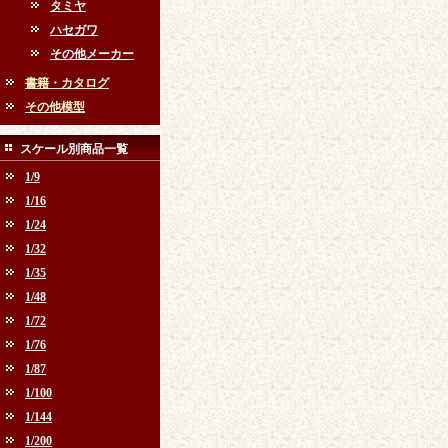
タミヤ
ハセガワ
その他メーカー
書籍・カタログ
その他模型
スケール別商品一覧
1/9
1/16
1/24
1/32
1/35
1/48
1/72
1/76
1/87
1/100
1/144
1/200