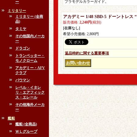
プラモデルカラーガイド。
ー
ミリタリー
ミリタリー (全商
アカデミー 1/48 SBD-5 ドーント
品)
販売価格
:
2,240円
(税別)
[在庫なし]
タミヤ
希望小売価格
:
2,800円
その他国内メーカ
ー
ドラゴン
返品特約に関する重要事項
トランペッター・
モノクローム
アカデミー・AFV
クラブ
バウマン
レベル・イタレ
リ・エアフィック
ス・エレール
その他海外メーカ
ー
艦船
艦船 (全商品)
ＷＬグループ