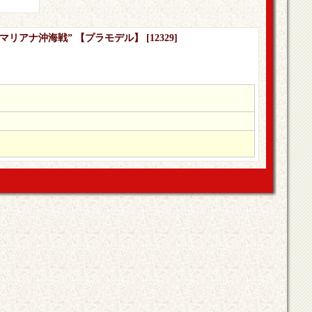
レス “マリアナ沖海戦” 【プラモデル】
[
12329
]