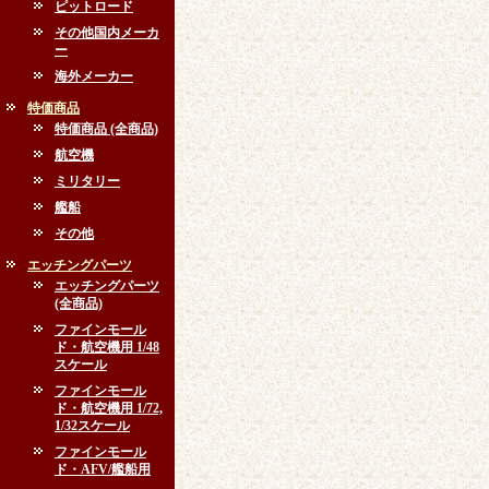
ピットロード
その他国内メーカ
ー
海外メーカー
特価商品
特価商品 (全商品)
航空機
ミリタリー
艦船
その他
エッチングパーツ
エッチングパーツ
(全商品)
ファインモール
ド・航空機用 1/48
スケール
ファインモール
ド・航空機用 1/72,
1/32スケール
ファインモール
ド・AFV/艦船用