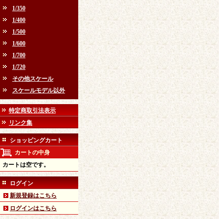
1/350
1/400
1/500
1/600
1/700
1/720
その他スケール
スケールモデル以外
特定商取引法表示
リンク集
ショッピングカート
カートの中身
カートは空です。
ログイン
新規登録はこちら
ログインはこちら