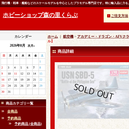
飛行機・戦車・艦船などのスケールモデルを中心としたプラモデル専門店です。特に輸入品に力を
ホビーショップ森の里くらぶ
ご注文方法
カレンダー
ホーム
｜
航空機
>
アカデミー・ドラゴン・AFVク
ル】
2026年8月
次月»
商品詳細
日
月
火
水
木
金
土
1
2
3
4
5
6
7
8
9
10
11
12
13
14
15
16
17
18
19
20
21
22
23
24
25
26
27
28
29
30
31
商品カテゴリ一覧
全商品
予約商品
予約商品 (全商品)