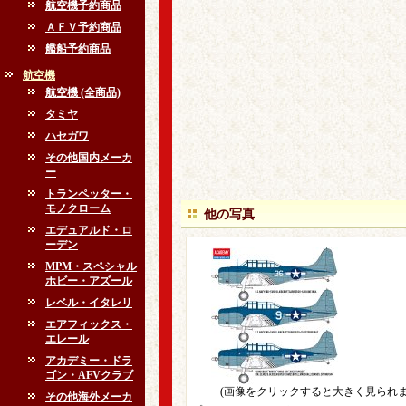
航空機予約商品
ＡＦＶ予約商品
艦船予約商品
航空機
航空機 (全商品)
タミヤ
ハセガワ
その他国内メーカ
ー
トランペッター・
モノクローム
他の写真
エデュアルド・ロ
ーデン
MPM・スペシャル
ホビー・アズール
レベル・イタレリ
エアフィックス・
エレール
アカデミー・ドラ
ゴン・AFVクラブ
(画像をクリックすると大きく見られま
その他海外メーカ