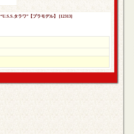
ト “U.S.S.タラワ”【プラモデル】
[
12313
]