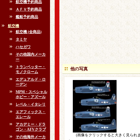
航空機予約商品
ＡＦＶ予約商品
艦船予約商品
航空機
航空機 (全商品)
タミヤ
ハセガワ
その他国内メーカ
ー
トランペッター・
他の写真
モノクローム
エデュアルド・ロ
ーデン
MPM・スペシャル
ホビー・アズール
レベル・イタレリ
エアフィックス・
エレール
アカデミー・ドラ
ゴン・AFVクラブ
(画像をクリックすると大きく見られま
その他海外メーカ