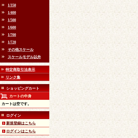
1/350
1/400
1/500
1/600
1/700
1/720
その他スケール
スケールモデル以外
特定商取引法表示
リンク集
ショッピングカート
カートの中身
カートは空です。
ログイン
新規登録はこちら
ログインはこちら