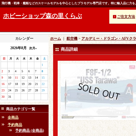
飛行機・戦車・艦船などのスケールモデルを中心としたプラモデル専門店です。特に輸入品に力を
ホビーショップ森の里くらぶ
ご注文方法
カレンダー
ホーム
｜
航空機
>
アカデミー・ドラゴン・AFVク
2026年8月
次月»
商品詳細
日
月
火
水
木
金
土
1
2
3
4
5
6
7
8
9
10
11
12
13
14
15
16
17
18
19
20
21
22
23
24
25
26
27
28
29
30
31
商品カテゴリ一覧
全商品
予約商品
予約商品 (全商品)