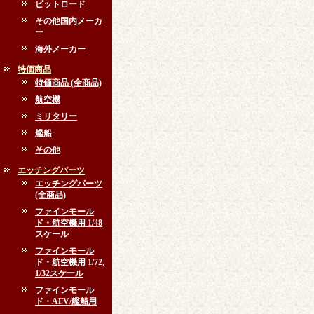
ピットロード
その他国内メーカ
ー
海外メーカー
特価商品
特価商品 (全商品)
航空機
ミリタリー
艦船
その他
エッチングパーツ
エッチングパーツ
(全商品)
ファインモール
ド・航空機用 1/48
スケール
ファインモール
ド・航空機用 1/72,
1/32スケール
ファインモール
ド・AFV/艦船用