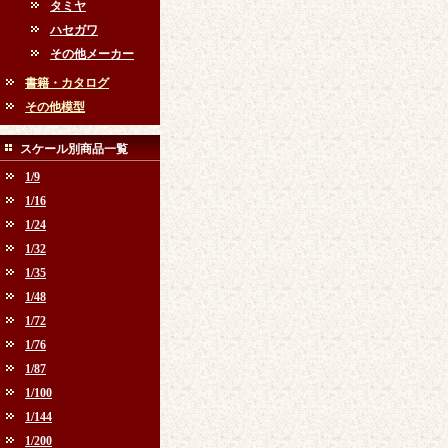
タミヤ
ハセガワ
その他メーカー
書籍・カタログ
その他模型
スケール別商品一覧
1/9
1/16
1/24
1/32
1/35
1/48
1/72
1/76
1/87
1/100
1/144
1/200