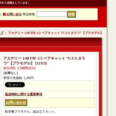
入れて品揃えしています。
｜
お問い合せ
商品検索
:
ラブ
｜
アカデミー 1/48 F8F‐1/2 ベアキャット “U.S.S.タラワ”【プラモデル】
アカデミー 1/48 F8F‐1/2 ベアキャット “U.S.S.タラ
ワ”【プラモデル】
[
12313
]
販売価格
:
1,760円
(税別)
[在庫なし]
希望小売価格
:
2,200円
返品特約に関する重要事項
航空機プラモデル。組み立てキット。