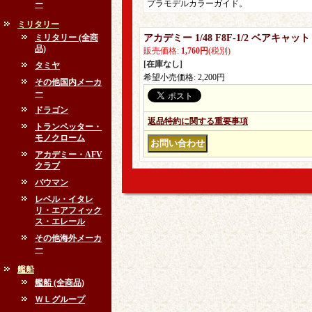
プラモデルカラーガイド。
ー
ミリタリー
ミリタリー (全商
アカデミー 1/48 F8F‐1/2 ベアキャッ
品)
販売価格
:
1,760円
(税別)
[在庫なし]
タミヤ
希望小売価格
:
2,200円
その他国内メーカ
ー
ドラゴン
返品特約に関する重要事項
トランペッター・
モノクローム
アカデミー・AFV
クラブ
バウマン
レベル・イタレ
リ・エアフィック
ス・エレール
その他海外メーカ
ー
艦船
艦船 (全商品)
ＷＬグループ