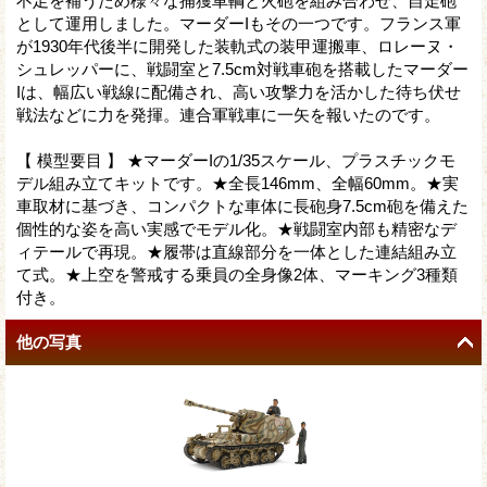
不足を補うため様々な捕獲車輌と火砲を組み合わせ、自走砲
として運用しました。マーダーIもその一つです。フランス軍
が1930年代後半に開発した装軌式の装甲運搬車、ロレーヌ・
シュレッパーに、戦闘室と7.5cm対戦車砲を搭載したマーダー
Iは、幅広い戦線に配備され、高い攻撃力を活かした待ち伏せ
戦法などに力を発揮。連合軍戦車に一矢を報いたのです。
【 模型要目 】 ★マーダーIの1/35スケール、プラスチックモ
デル組み立てキットです。★全長146mm、全幅60mm。★実
車取材に基づき、コンパクトな車体に長砲身7.5cm砲を備えた
個性的な姿を高い実感でモデル化。★戦闘室内部も精密なデ
ィテールで再現。★履帯は直線部分を一体とした連結組み立
て式。★上空を警戒する乗員の全身像2体、マーキング3種類
付き。
他の写真