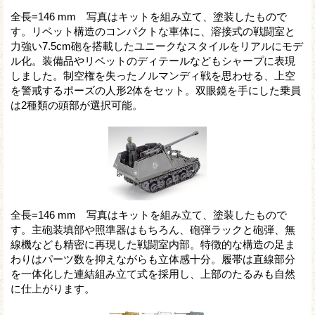
全長=146 mm 写真はキットを組み立て、塗装したもので
す。リベット構造のコンパクトな車体に、溶接式の戦闘室と
力強い7.5cm砲を搭載したユニークなスタイルをリアルにモデ
ル化。装備品やリベットのディテールなどもシャープに表現
しました。制空権を失ったノルマンディ戦を思わせる、上空
を警戒するポーズの人形2体をセット。双眼鏡を手にした乗員
は2種類の頭部が選択可能。
全長=146 mm 写真はキットを組み立て、塗装したもので
す。主砲装填部や照準器はもちろん、砲弾ラックと砲弾、無
線機なども精密に再現した戦闘室内部。特徴的な構造の足ま
わりはパーツ数を抑えながらも立体感十分。履帯は直線部分
を一体化した連結組み立て式を採用し、上部のたるみも自然
に仕上がります。