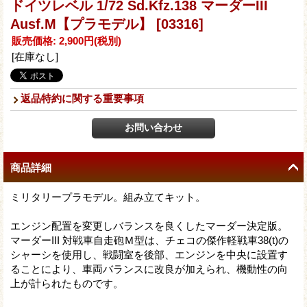
ドイツレベル 1/72 Sd.Kfz.138 マーダーIII
Ausf.M【プラモデル】
[03316]
販売価格
:
2,900円
(税別)
[在庫なし]
返品特約に関する重要事項
商品詳細
ミリタリープラモデル。組み立てキット。
エンジン配置を変更しバランスを良くしたマーダー決定版。
マーダーIII 対戦車自走砲Ｍ型は、チェコの傑作軽戦車38(t)の
シャーシを使用し、戦闘室を後部、エンジンを中央に設置す
ることにより、車両バランスに改良が加えられ、機動性の向
上が計られたものです。