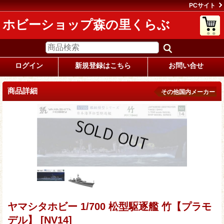
PCサイト
ホビーショップ森の里くらぶ
ログイン
新規登録はこちら
お問い合せ
商品詳細
その他国内メーカー
ヤマシタホビー 1/700 松型駆逐艦 竹【プラモ
デル】
[NV14]