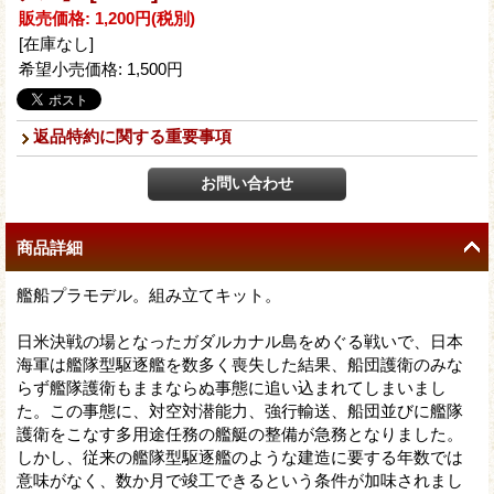
販売価格
:
1,200円
(税別)
[在庫なし]
希望小売価格
:
1,500円
返品特約に関する重要事項
商品詳細
艦船プラモデル。組み立てキット。
日米決戦の場となったガダルカナル島をめぐる戦いで、日本
海軍は艦隊型駆逐艦を数多く喪失した結果、船団護衛のみな
らず艦隊護衛もままならぬ事態に追い込まれてしまいまし
た。この事態に、対空対潜能力、強行輸送、船団並びに艦隊
護衛をこなす多用途任務の艦艇の整備が急務となりました。
しかし、従来の艦隊型駆逐艦のような建造に要する年数では
意味がなく、数か月で竣工できるという条件が加味されまし