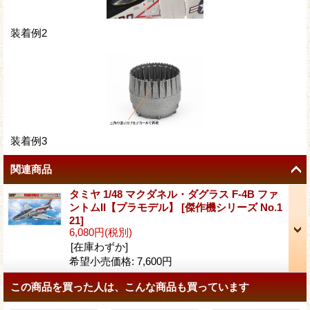
装着例2
装着例3
関連商品
タミヤ 1/48 マクダネル・ダグラス F-4B ファ
ントムII【プラモデル】
[
傑作機シリーズ No.1
21
]
6,080円
(税別)
[在庫わずか]
希望小売価格
:
7,600円
この商品を買った人は、こんな商品も買っています