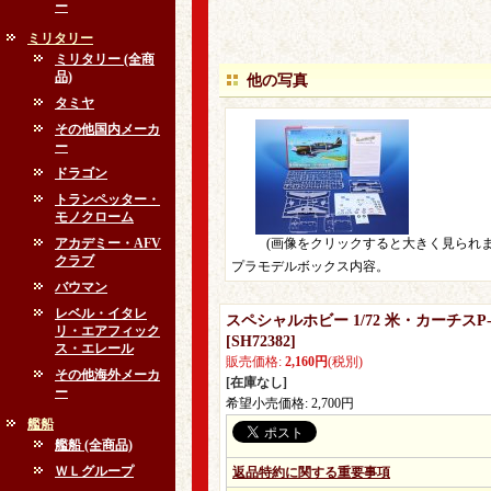
ー
ミリタリー
ミリタリー (全商
品)
他の写真
タミヤ
その他国内メーカ
ー
ドラゴン
トランペッター・
モノクローム
アカデミー・AFV
(画像をクリックすると大きく見られま
クラブ
プラモデルボックス内容。
バウマン
レベル・イタレ
スペシャルホビー 1/72 米・カーチスP
リ・エアフィック
[
SH72382
]
ス・エレール
販売価格
:
2,160円
(税別)
その他海外メーカ
[在庫なし]
ー
希望小売価格
:
2,700円
艦船
艦船 (全商品)
ＷＬグループ
返品特約に関する重要事項