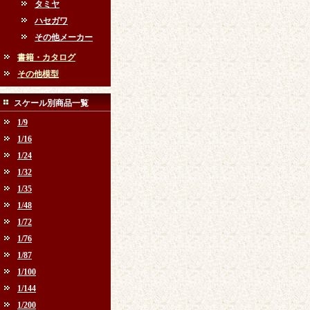
タミヤ
ハセガワ
その他メーカー
書籍・カタログ
その他模型
スケール別商品一覧
1/9
1/16
1/24
1/32
1/35
1/48
1/72
1/76
1/87
1/100
1/144
1/200