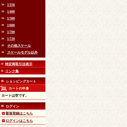
1/350
1/400
1/500
1/600
1/700
1/720
その他スケール
スケールモデル以外
特定商取引法表示
リンク集
ショッピングカート
カートの中身
カートは空です。
ログイン
新規登録はこちら
ログインはこちら