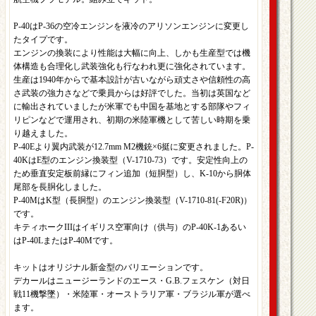
P-40はP-36の空冷エンジンを液冷のアリソンエンジンに変更し
たタイプです。
エンジンの換装により性能は大幅に向上、しかも生産型では機
体構造も合理化し武装強化も行なわれ更に強化されています。
生産は1940年からで基本設計が古いながら頑丈さや信頼性の高
さ武装の強力さなどで乗員からは好評でした。当初は英国など
に輸出されていましたが米軍でも中国を基地とする部隊やフィ
リピンなどで運用され、初期の米陸軍機として苦しい時期を乗
り越えました。
P-40Eより翼内武装が12.7mm M2機銃×6挺に変更されました。P-
40KはE型のエンジン換装型（V-1710-73）です。安定性向上の
ため垂直安定板前縁にフィン追加（短胴型）し、K-10から胴体
尾部を長胴化しました。
P-40MはK型（長胴型）のエンジン換装型（V-1710-81(-F20R)）
です。
キティホークIIIはイギリス空軍向け（供与）のP-40K-1あるい
はP-40LまたはP-40Mです。
キットはオリジナル新金型のバリエーションです。
デカールはニュージーランドのエース・G.B.フェスケン（対日
戦11機撃墜）・米陸軍・オーストラリア軍・ブラジル軍が選べ
ます。