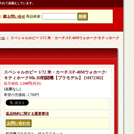
入れて品揃えしています。
｜
お問い合せ
商品検索
:
ール
｜
スペシャルホビー 1/72 米・カーチスP-40Mウォホーク/キティホーク
スペシャルホビー 1/72 米・カーチスP-40Mウォホーク/
キティホークMk.III戦闘機【プラモデル】
[
SH72382
]
販売価格
:
2,160円
(税別)
[在庫なし]
希望小売価格
:
2,700円
返品特約に関する重要事項
航空機プラモデル。組み立てキット。