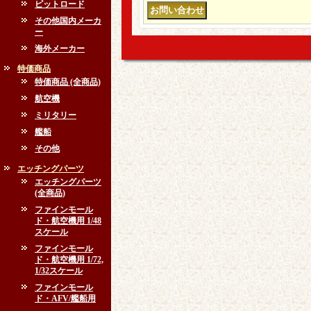
ピットロード
その他国内メーカ
ー
海外メーカー
特価商品
特価商品 (全商品)
航空機
ミリタリー
艦船
その他
エッチングパーツ
エッチングパーツ
(全商品)
ファインモール
ド・航空機用 1/48
スケール
ファインモール
ド・航空機用 1/72,
1/32スケール
ファインモール
ド・AFV/艦船用