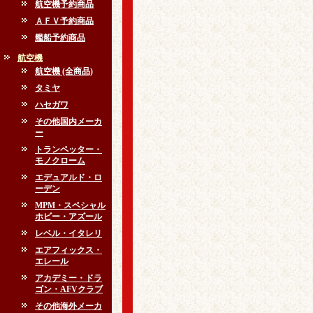
航空機予約商品
ＡＦＶ予約商品
艦船予約商品
航空機
航空機 (全商品)
タミヤ
ハセガワ
その他国内メーカ
ー
トランペッター・
モノクローム
エデュアルド・ロ
ーデン
MPM・スペシャル
ホビー・アズール
レベル・イタレリ
エアフィックス・
エレール
アカデミー・ドラ
ゴン・AFVクラブ
その他海外メーカ