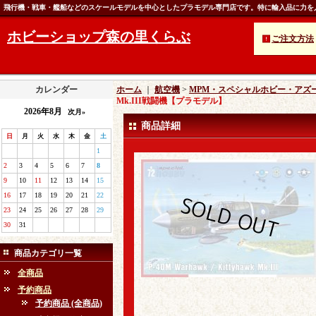
飛行機・戦車・艦船などのスケールモデルを中心としたプラモデル専門店です。特に輸入品に力を
ホビーショップ森の里くらぶ
ご注文方法
カレンダー
ホーム
｜
航空機
>
MPM・スペシャルホビー・アズ
Mk.III戦闘機【プラモデル】
2026年8月
次月»
商品詳細
日
月
火
水
木
金
土
1
2
3
4
5
6
7
8
9
10
11
12
13
14
15
16
17
18
19
20
21
22
23
24
25
26
27
28
29
30
31
商品カテゴリ一覧
全商品
予約商品
予約商品 (全商品)