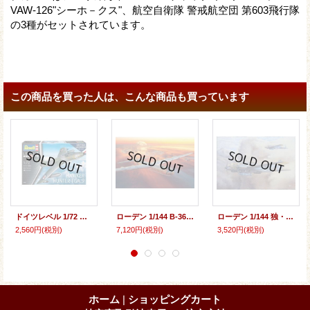
VAW-126"シーホ－クス"、航空自衛隊 警戒航空団 第603飛行隊
の3種がセットされています。
この商品を買った人は、こんな商品も買っています
ドイツレベル 1/72 ホーカー ハンター FGA.9【プラモデル】
ローデン 1/144 B-36Dピースメーカー戦略爆撃機・増加JETエンジン型【プラモデル】
ローデン 1/144 独・ハインケルHe111H-16/20双発爆撃機・後期生産型【プラモデル】
2,560円
(税別)
7,120円
(税別)
3,520円
(税別)
ホーム
|
ショッピングカート