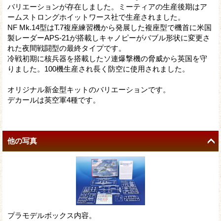
バリエーションが存在しました。ミーティアの生産後期はア
ームストロングホイットワース社で生産されました。
NF Mk.14型はT.7複座練習機から発展した複座型で機首に米国
製レーダーAPS-21が搭載しキャノピーがバブル形状に変更さ
れた夜間戦闘型の最終タイプです。
冷戦初期に核兵器を搭載したソ連爆撃機の脅威から英国を守
りました。100機生産され長く防空に使用されました。
オリジナル新金型キットのバリエーションです。
デカールは英空軍4種です。
他の写真
プラモデルボックス内容。