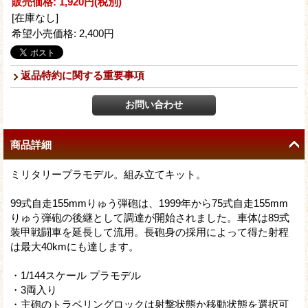
販売価格
:
1,920円
(税別)
[在庫なし]
希望小売価格
:
2,400円
返品特約に関する重要事項
商品詳細
ミリタリープラモデル。組み立てキット。
99式自走155mmりゅう弾砲は、1999年から75式自走155mm
りゅう弾砲の後継として調達が開始されました。車体は89式
装甲戦闘車を延長して流用。長砲身の採用によって得た射程
は最大40kmにも達します。
・1/144スケール プラモデル
・3両入り
・主砲のトラベリングロックは射撃状態か移動状態を選択可