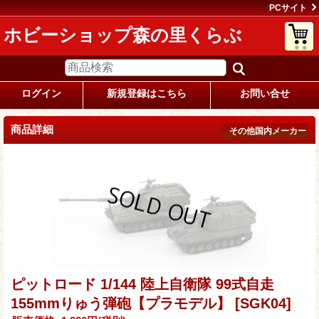
PCサイト
ホビーショップ森の里くらぶ
ログイン
新規登録はこちら
お問い合せ
商品詳細
その他国内メーカー
ピットロード 1/144 陸上自衛隊 99式自走
155mmりゅう弾砲【プラモデル】
[SGK04]