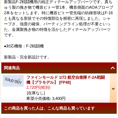
新製品F-2戦闘機用の純正ディテールアップパーツです。真ち
ゅう製の挽き物で機首ピトー管1本、機首側面のAOAプローブ
2本をセットします。特に機首ピトー管先端の紡錘形状はF-16
とも異なる形状でその特徴部位を精密に再現しました。シャ
ープさ、強度の確保、パーティングライン処理が不要といっ
た、金属製挽き物の特徴を活かしたディテールアップパーツ
です。
●対応機種：F-2戦闘機
新製品・完全新設計です。
関連商品
ファインモールド 1/72 航空自衛隊 F-2A戦闘
機【プラモデル】
[
FP48
]
2,720円
(税別)
[在庫なし]
希望小売価格
:
3,400円
この商品を買った人は、こんな商品も買っています