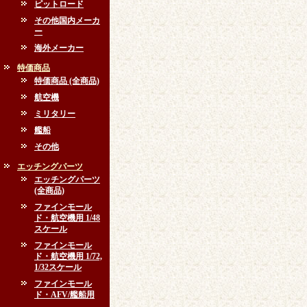
ピットロード
その他国内メーカ
ー
海外メーカー
特価商品
特価商品 (全商品)
航空機
ミリタリー
艦船
その他
エッチングパーツ
エッチングパーツ
(全商品)
ファインモール
ド・航空機用 1/48
スケール
ファインモール
ド・航空機用 1/72,
1/32スケール
ファインモール
ド・AFV/艦船用