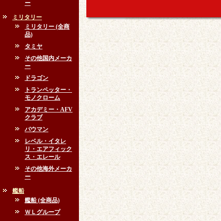
ー
ミリタリー
ミリタリー (全商
品)
タミヤ
その他国内メーカ
ー
ドラゴン
トランペッター・
モノクローム
アカデミー・AFV
クラブ
バウマン
レベル・イタレ
リ・エアフィック
ス・エレール
その他海外メーカ
ー
艦船
艦船 (全商品)
ＷＬグループ