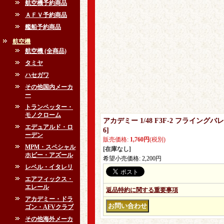
航空機予約商品
ＡＦＶ予約商品
艦船予約商品
航空機
航空機 (全商品)
タミヤ
ハセガワ
その他国内メーカ
ー
トランペッター・
モノクローム
アカデミー 1/48 F3F-2 フライング
エデュアルド・ロ
6
]
ーデン
販売価格
:
1,760円
(税別)
MPM・スペシャル
[在庫なし]
ホビー・アズール
希望小売価格
:
2,200円
レベル・イタレリ
エアフィックス・
エレール
返品特約に関する重要事項
アカデミー・ドラ
ゴン・AFVクラブ
その他海外メーカ