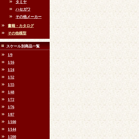
タミヤ
ハセガワ
その他メーカー
書籍・カタログ
その他模型
スケール別商品一覧
1/9
1/16
1/24
1/32
1/35
1/48
1/72
1/76
1/87
1/100
1/144
1/200