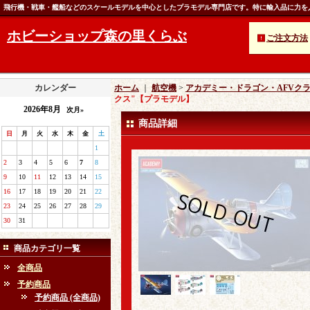
飛行機・戦車・艦船などのスケールモデルを中心としたプラモデル専門店です。特に輸入品に力を
ホビーショップ森の里くらぶ
ご注文方法
カレンダー
ホーム
｜
航空機
>
アカデミー・ドラゴン・AFVク
クス"【プラモデル】
2026年8月
次月»
商品詳細
日
月
火
水
木
金
土
1
2
3
4
5
6
7
8
9
10
11
12
13
14
15
16
17
18
19
20
21
22
23
24
25
26
27
28
29
30
31
商品カテゴリ一覧
全商品
予約商品
予約商品 (全商品)