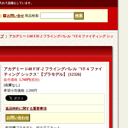
入れて品揃えしています。
｜
お問い合せ
商品検索
:
ラブ
｜
アカデミー 1/48 F3F-2 フライングバレル "VF-6 ファイティング シッ
アカデミー 1/48 F3F-2 フライングバレル "VF-6 ファイ
ティング シックス"【プラモデル】
[
12326
]
販売価格
:
1,760円
(税別)
[在庫なし]
希望小売価格
:
2,200円
返品特約に関する重要事項
航空機プラモデル。組み立てキット。