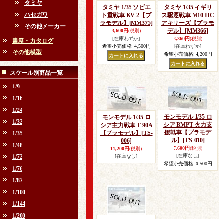
タミヤ
タミヤ 1/35 ソビエ
タミヤ 1/35 イギリ
ハセガワ
ト重戦車 KV-2【プ
ス駆逐戦車 M10 IIC
ラモデル】
[MM375]
アキリーズ【プラモ
その他メーカー
デル】
[MM366]
3,600円
(税別)
[在庫わずか]
3,360円
(税別)
書籍・カタログ
希望小売価格
:
4,500円
[在庫わずか]
その他模型
希望小売価格
:
4,200円
スケール別商品一覧
1/9
1/16
1/24
モンモデル 1/35 ロ
モンモデル 1/35 ロ
1/32
シア BMPT 火力支
シア主力戦車 T-90A
援戦車【プラモデ
【プラモデル】
[TS-
1/35
ル】
[TS-010]
006]
1/48
7,600円
(税別)
11,200円
(税別)
[在庫なし]
1/72
[在庫なし]
希望小売価格
:
9,500円
1/76
1/87
1/100
1/144
1/200