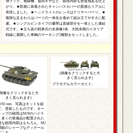
弾ラック、無線機、旋回ギヤなど、砲塔内部も密度感ある仕上
がり。★防盾に装着されたキャンバスカバーの質感もリアルに
表現しました。★ヘッドライトのレンズはクリヤーパーツ。★
複雑な足まわりはパーツの一体化を進めて組み立てやすさに配
慮。★シングルピンタイプの履帯は直線部分を一体とした連結
式です。★立ち姿の戦車兵の全身像1体、大戦末期のイタリア
戦線に展開した車輌のマーキング2種類をセットしました。
(画像をクリックすると大
きく見られます)
プラモデルカラーガイド。
(画像をクリックすると大
きく見られます)
192 mm 写真はキットを組
て、塗装したものです。オー
トップの砲塔はM18のハイラ
。多くの装備品が配置された
度な砲塔内部はもちろん、M2
関銃のシャープなディテール
どころ。