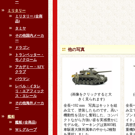
ー
ミリタリー
ミリタリー (全商
品)
タミヤ
その他国内メーカ
ー
ドラゴン
他の写真
トランペッター・
モノクローム
アカデミー・AFV
クラブ
バウマン
レベル・イタレ
リ・エアフィック
(画像をクリックすると大
ス・エレール
きく見られます)
その他海外メーカ
全長=192 mm 写真はキットを組
全長=
ー
み立て、塗装したものです。高い
み立
機動性を活かし奮戦した、コンパ
プン
艦船
クトながら力強い姿を実感豊かに
イト
艦船 (全商品)
モデル化。マーキングは第805戦
高密
ＷＬグループ
車駆逐大隊所属車の中から2種類
重機
を選択しました。
も見