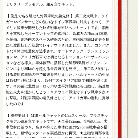
ミリタリープラモデル。組み立てキット。
【 俊足で名を馳せた対戦車戦の急先鋒 】 第二次大戦中、タイ
ガーやパンサーなどの強力なドイツ軍戦車に対抗するべく、ア
メリカ陸軍が開発した駆逐戦車がM18ヘルキャットです。索敵
力を重視したオープントップの砲塔に、高威力の76mm戦車砲
を装備。砲塔内のスペース確保のため、主砲装填部は砲身を軸
に45度回転した状態でレイアウトされました。また、コンパク
トな車体は軽量化が追求され、オートマチックトランスミッシ
ョンや、アメリカ戦車では初となるトーションバーサスペンシ
ョンなども導入。車体後部に搭載した星形9気筒ガソリンエン
ジンにより80km/hを超える最高速度を発揮し、第二次大戦にお
ける装軌式車輌の中で最速を誇りました。ヘルキャットの生産
は1943年7月に始まり、1944年のイタリア戦線で初陣を迎えま
す。その後は北西ヨーロッパや太平洋戦線にも出動し、高速性
能と火力を活かしたヒット＆アウェイ戦法でドイツ戦車を次々
に撃破。対戦車戦闘の急先鋒として、アメリカ軍の勝利に貢献
したのです。
【 模型要目 】 M18 ヘルキャットの1/35スケール、プラスチッ
クモデル組み立てキットです。★全長192mm、全幅80mm。実
車取材に基づき、高さを抑えた車体に強力な76mm戦車砲を搭
載した、精悍なスタイルを実感豊かに再現。★主砲装填部や砲