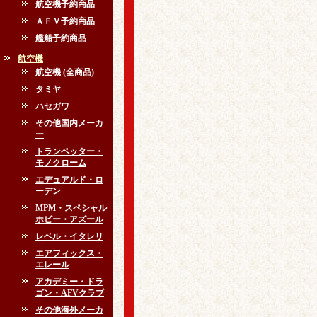
航空機予約商品
ＡＦＶ予約商品
艦船予約商品
航空機
航空機 (全商品)
タミヤ
ハセガワ
その他国内メーカ
ー
トランペッター・
モノクローム
エデュアルド・ロ
ーデン
MPM・スペシャル
ホビー・アズール
レベル・イタレリ
エアフィックス・
エレール
アカデミー・ドラ
ゴン・AFVクラブ
その他海外メーカ