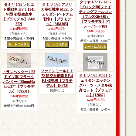
タミヤ 1/72 F-16CG
タミヤ 1/35 ソビエ
タミヤ 1/35 アメリ
[ブロック50]ファイ
ト重戦車 KV-1 1941
カ空挺戦車 M551 シ
ティングファルコン
年型 初期生産車
ェリダン (ベトナム
（フル装備仕様）
【プラモデル】
[MM
戦争) 【プラモデ
【プラモデル】
[ウ
372]
ル】
[MM365]
ォーバード88]
3,440円
(税別)
3,360円
(税別)
2,080円
(税別)
[在庫わずか]
[在庫わずか]
[在庫わずか]
希望小売価格
:
4,300円
希望小売価格
:
4,200円
希望小売価格
:
2,600円
ファインモールド 1/
トランペッター 1/35
タミヤ 1/35 M551 シ
72 航空自衛隊 RF-4
ドイツ軍 フラック
ェリダン エッチン
EJ 偵察機【プラモ
パンター “88mmFla
グパーツ・メタル砲
デル】
[FP42]
k36/37″【プラモデ
身セット【プラモデ
[在庫なし]
ル】
[09531]
ル】
[12687]
7,040円
(税別)
1,260円
(税別)
[在庫なし]
[在庫なし]
希望小売価格
:
8,800円
希望小売価格
:
1,400円