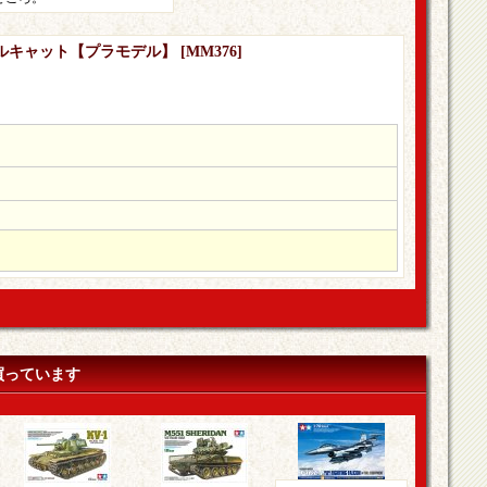
8 ヘルキャット【プラモデル】
[
MM376
]
買っています