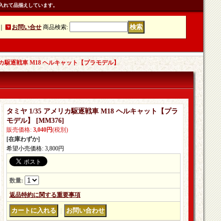
入れて品揃えしています。
｜
お問い合せ
商品検索
:
メリカ駆逐戦車 M18 ヘルキャット【プラモデル】
タミヤ 1/35 アメリカ駆逐戦車 M18 ヘルキャット【プラ
モデル】
[
MM376
]
販売価格
:
3,040円
(税別)
[在庫わずか]
希望小売価格
:
3,800円
数量
:
返品特約に関する重要事項
｜