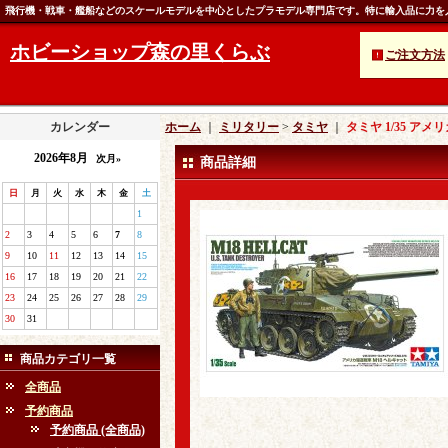
飛行機・戦車・艦船などのスケールモデルを中心としたプラモデル専門店です。特に輸入品に力を
ホビーショップ森の里くらぶ
ご注文方法
カレンダー
ホーム
｜
ミリタリー
>
タミヤ
｜
タミヤ 1/35 ア
2026年8月
次月»
商品詳細
日
月
火
水
木
金
土
1
2
3
4
5
6
7
8
9
10
11
12
13
14
15
16
17
18
19
20
21
22
23
24
25
26
27
28
29
30
31
商品カテゴリ一覧
全商品
予約商品
予約商品 (全商品)