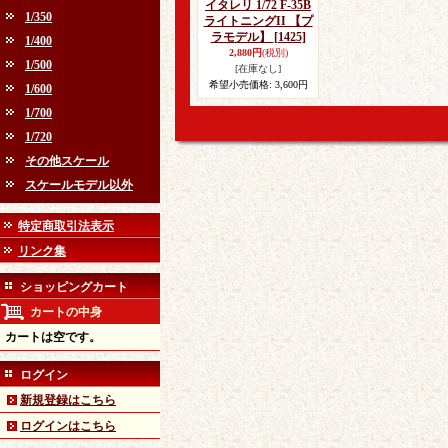
イタレリ 1/72 F-35B
1/350
ライトニングII 【プ
ラモデル】
[1425]
1/400
2,880円
(税別)
1/500
[在庫なし]
希望小売価格
:
3,600円
1/600
1/700
1/720
その他スケール
スケールモデル以外
特定商取引法表示
リンク集
ショッピングカート
カートの中身
カートは空です。
ログイン
新規登録はこちら
ログインはこちら