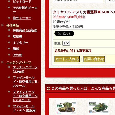
ピットロード
その他国内メーカ
ー
タミヤ 1/35 アメリカ駆逐戦車 M1
販売価格
:
3,040円
(税別)
海外メーカー
[在庫わずか]
特価商品
希望小売価格
:
3,800円
特価商品 (全商品)
航空機
ミリタリー
数量
:
艦船
返品特約に関する重要事項
その他
｜
エッチングパーツ
エッチングパーツ
(全商品)
ファインモール
ド・航空機用 1/48
スケール
この商品を買った人は、こんな商品も
ファインモール
ド・航空機用 1/72,
1/32スケール
ファインモール
ド・AFV/艦船用