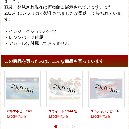
ました。
戦後、発見され現在は博物館に展示されています。また、
2015年にレプリカが製作されましたが墜落して失われていま
す。
・インジェクションパーツ
・レジンパーツ付属
・デカールは付属しておりません
この商品を買った人は、こんな商品も買っています
アルマホビー 1/72 一式戦闘機 隼 二型【プラモデル】
スウィート 1/144 陸軍一式戦闘機 隼一型 飛行第11戦隊 イナズマ部隊【プラモデル】
スペシャルホビー 1/72 ベガ 5 レディ・リンディ「アメリア・イアハート」【プラモデル】
3,600円
(税別)
1,520円
(税別)
1,920円
(税別)