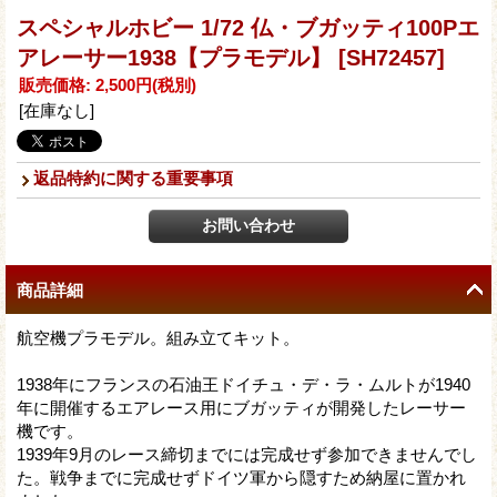
スペシャルホビー 1/72 仏・ブガッティ100Pエ
アレーサー1938【プラモデル】
[SH72457]
販売価格
:
2,500円
(税別)
[在庫なし]
返品特約に関する重要事項
商品詳細
航空機プラモデル。組み立てキット。
1938年にフランスの石油王ドイチュ・デ・ラ・ムルトが1940
年に開催するエアレース用にブガッティが開発したレーサー
機です。
1939年9月のレース締切までには完成せず参加できませんでし
た。戦争までに完成せずドイツ軍から隠すため納屋に置かれ