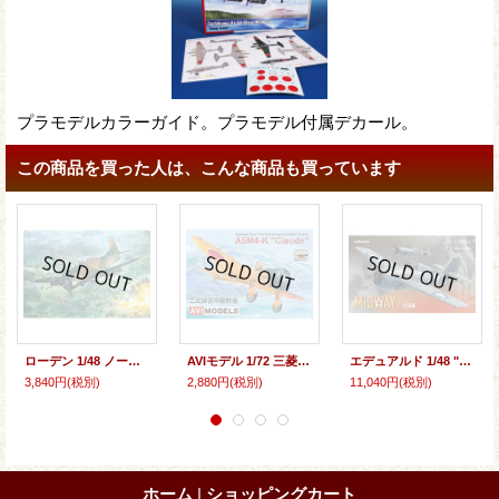
プラモデルカラーガイド。プラモデル付属デカール。
この商品を買った人は、こんな商品も買っています
ローデン 1/48 ノースアメリカンT-28Dトロージャン地上攻撃機[プラモデル]
AVIモデル 1/72 三菱 A5M4-K 二式練習戦闘機【プラモデル】
エデュアルド 1/48 "ミッドウェー" F4F-3/4 デュアルコンボ リミテッドエディション【プラモデル】
3,840円
(税別)
2,880円
(税別)
11,040円
(税別)
ホーム
|
ショッピングカート