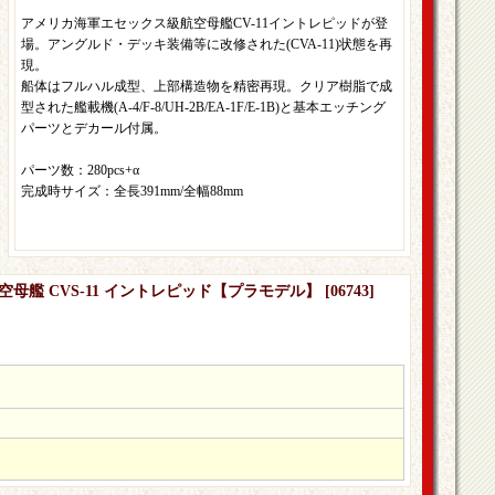
アメリカ海軍エセックス級航空母艦CV-11イントレピッドが登
場。アングルド・デッキ装備等に改修された(CVA-11)状態を再
現。
船体はフルハル成型、上部構造物を精密再現。クリア樹脂で成
型された艦載機(A-4/F-8/UH-2B/EA-1F/E-1B)と基本エッチング
パーツとデカール付属。
パーツ数：280pcs+α
完成時サイズ：全長391mm/全幅88mm
航空母艦 CVS-11 イントレピッド【プラモデル】
[
06743
]