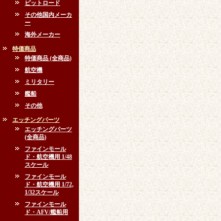
ピットロード
その他国内メーカ
ー
海外メーカー
特価商品
特価商品 (全商品)
航空機
ミリタリー
艦船
その他
エッチングパーツ
エッチングパーツ
(全商品)
ファインモール
ド・航空機用 1/48
スケール
ファインモール
ド・航空機用 1/72,
1/32スケール
ファインモール
ド・AFV/艦船用