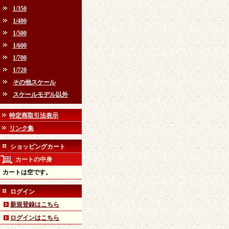
1/350
1/400
1/500
1/600
1/700
1/720
その他スケール
スケールモデル以外
特定商取引法表示
リンク集
ショッピングカート
カートの中身
カートは空です。
ログイン
新規登録はこちら
ログインはこちら