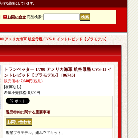
入れて品揃えしています。
｜
お問い合せ
商品検索
:
700 アメリカ海軍 航空母艦 CVS-11 イントレピッド【プラモデル】
トランペッター 1/700 アメリカ海軍 航空母艦 CVS-11 イ
ントレピッド【プラモデル】
[
06743
]
販売価格
:
7,040円
(税別)
[在庫なし]
希望小売価格
:
8,800円
返品特約に関する重要事項
艦船プラモデル。組み立てキット。