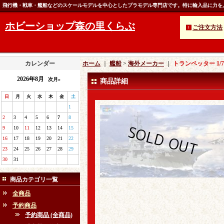
飛行機・戦車・艦船などのスケールモデルを中心としたプラモデル専門店です。特に輸入品に力を
ホビーショップ森の里くらぶ
ご注文方法
カレンダー
ホーム
｜
艦船
>
海外メーカー
｜
トランペッター 1/
2026年8月
次月»
商品詳細
日
月
火
水
木
金
土
1
2
3
4
5
6
7
8
9
10
11
12
13
14
15
16
17
18
19
20
21
22
23
24
25
26
27
28
29
30
31
商品カテゴリ一覧
全商品
予約商品
予約商品 (全商品)