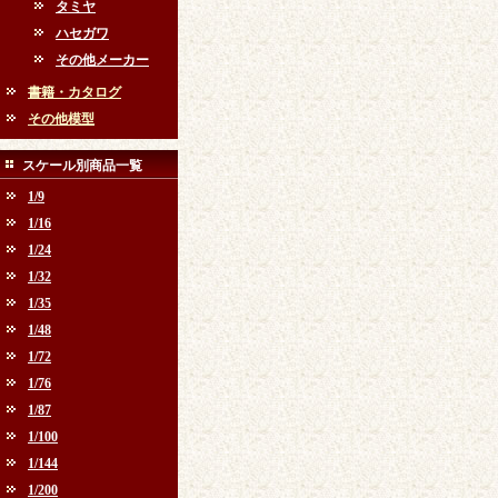
タミヤ
ハセガワ
その他メーカー
書籍・カタログ
その他模型
スケール別商品一覧
1/9
1/16
1/24
1/32
1/35
1/48
1/72
1/76
1/87
1/100
1/144
1/200