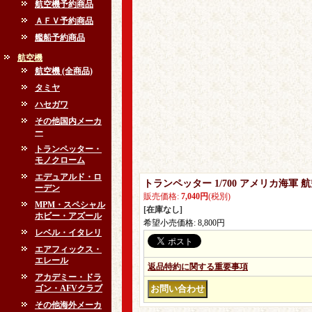
航空機予約商品
ＡＦＶ予約商品
艦船予約商品
航空機
航空機 (全商品)
タミヤ
ハセガワ
その他国内メーカ
ー
トランペッター・
モノクローム
エデュアルド・ロ
トランペッター 1/700 アメリカ海軍 
ーデン
販売価格
:
7,040円
(税別)
MPM・スペシャル
[在庫なし]
ホビー・アズール
希望小売価格
:
8,800円
レベル・イタレリ
エアフィックス・
エレール
返品特約に関する重要事項
アカデミー・ドラ
ゴン・AFVクラブ
その他海外メーカ