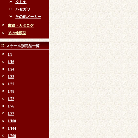
タミヤ
ハセガワ
その他メーカー
書籍・カタログ
その他模型
スケール別商品一覧
1/9
1/16
1/24
1/32
1/35
1/48
1/72
1/76
1/87
1/100
1/144
1/200