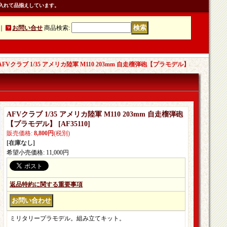
入れて品揃えしています。
｜
お問い合せ
商品検索
:
AFVクラブ 1/35 アメリカ陸軍 M110 203mm 自走榴弾砲【プラモデル】
AFVクラブ 1/35 アメリカ陸軍 M110 203mm 自走榴弾砲
【プラモデル】
[
AF35110
]
販売価格
:
8,800円
(税別)
[在庫なし]
希望小売価格
:
11,000円
返品特約に関する重要事項
ミリタリープラモデル。組み立てキット。