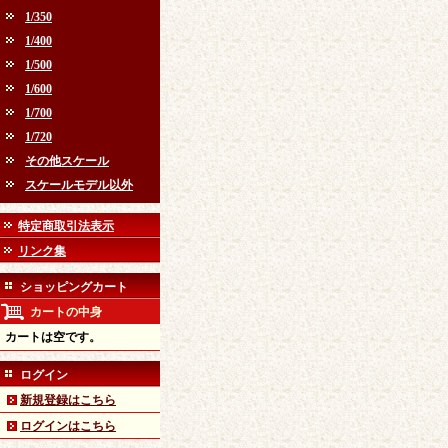
1/350
1/400
1/500
1/600
1/700
1/720
その他スケール
スケールモデル以外
特定商取引法表示
リンク集
ショッピングカート
カートの中身
カートは空です。
ログイン
新規登録はこちら
ログインはこちら