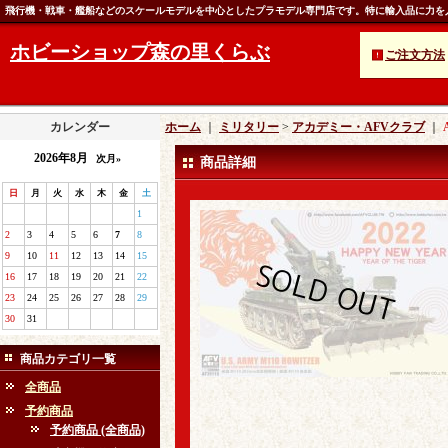
飛行機・戦車・艦船などのスケールモデルを中心としたプラモデル専門店です。特に輸入品に力を
ホビーショップ森の里くらぶ
ご注文方法
カレンダー
ホーム
｜
ミリタリー
>
アカデミー・AFVクラブ
｜
2026年8月
次月»
商品詳細
日
月
火
水
木
金
土
1
2
3
4
5
6
7
8
9
10
11
12
13
14
15
16
17
18
19
20
21
22
23
24
25
26
27
28
29
30
31
商品カテゴリ一覧
全商品
予約商品
予約商品 (全商品)