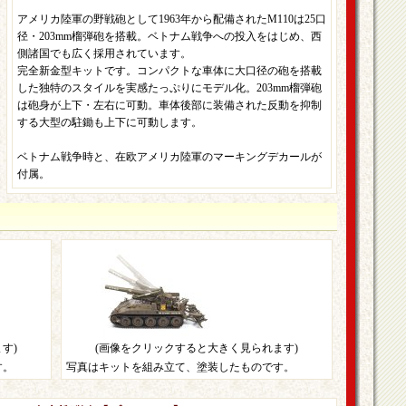
アメリカ陸軍の野戦砲として1963年から配備されたM110は25口
径・203mm榴弾砲を搭載。ベトナム戦争への投入をはじめ、西
側諸国でも広く採用されています。
完全新金型キットです。コンパクトな車体に大口径の砲を搭載
した独特のスタイルを実感たっぷりにモデル化。203mm榴弾砲
は砲身が上下・左右に可動。車体後部に装備された反動を抑制
する大型の駐鋤も上下に可動します。
ベトナム戦争時と、在欧アメリカ陸軍のマーキングデカールが
付属。
す)
(画像をクリックすると大きく見られます)
す。
写真はキットを組み立て、塗装したものです。