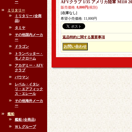
ー
AFVクラブ 1/35 アメリカ陸軍 M11
販売価格
:
8,800円
(税別)
ミリタリー
[在庫なし]
ミリタリー (全商
希望小売価格
:
11,000円
品)
タミヤ
その他国内メーカ
返品特約に関する重要事項
ー
ドラゴン
トランペッター・
モノクローム
アカデミー・AFV
クラブ
バウマン
レベル・イタレ
リ・エアフィック
ス・エレール
その他海外メーカ
ー
艦船
艦船 (全商品)
ＷＬグループ