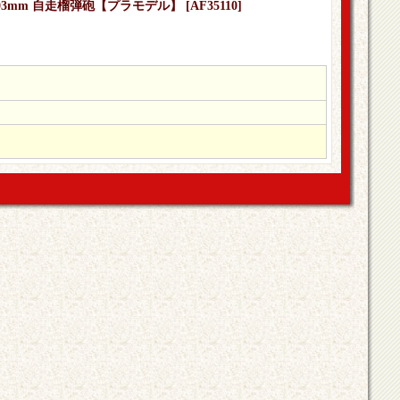
0 203mm 自走榴弾砲【プラモデル】
[
AF35110
]