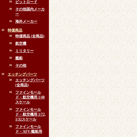
ピットロード
その他国内メーカ
ー
海外メーカー
特価商品
特価商品 (全商品)
航空機
ミリタリー
艦船
その他
エッチングパーツ
エッチングパーツ
(全商品)
ファインモール
ド・航空機用 1/48
スケール
ファインモール
ド・航空機用 1/72,
1/32スケール
ファインモール
ド・AFV/艦船用