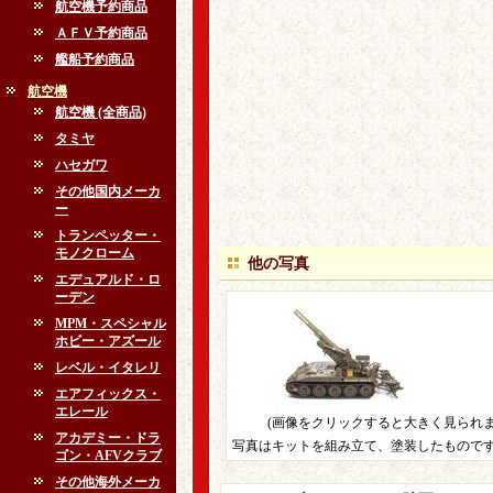
航空機予約商品
ＡＦＶ予約商品
艦船予約商品
航空機
航空機 (全商品)
タミヤ
ハセガワ
その他国内メーカ
ー
トランペッター・
モノクローム
他の写真
エデュアルド・ロ
ーデン
MPM・スペシャル
ホビー・アズール
レベル・イタレリ
エアフィックス・
エレール
(画像をクリックすると大きく見られま
アカデミー・ドラ
写真はキットを組み立て、塗装したもので
ゴン・AFVクラブ
その他海外メーカ