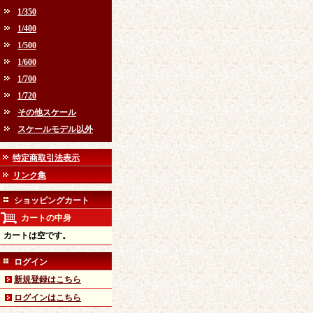
1/350
1/400
1/500
1/600
1/700
1/720
その他スケール
スケールモデル以外
特定商取引法表示
リンク集
ショッピングカート
カートの中身
カートは空です。
ログイン
新規登録はこちら
ログインはこちら