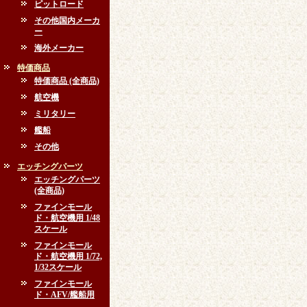
ピットロード
その他国内メーカ
ー
海外メーカー
特価商品
特価商品 (全商品)
航空機
ミリタリー
艦船
その他
エッチングパーツ
エッチングパーツ
(全商品)
ファインモール
ド・航空機用 1/48
スケール
ファインモール
ド・航空機用 1/72,
1/32スケール
ファインモール
ド・AFV/艦船用