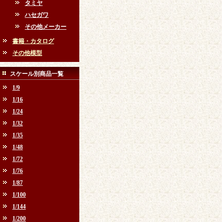
タミヤ
ハセガワ
その他メーカー
書籍・カタログ
その他模型
スケール別商品一覧
1/9
1/16
1/24
1/32
1/35
1/48
1/72
1/76
1/87
1/100
1/144
1/200