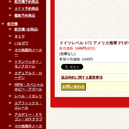
航空機予約商品
ＡＦＶ予約商品
艦船予約商品
航空機
航空機 (全商品)
タミヤ
ドイツレベル 1/72 アメリカ海軍 PTボー
ハセガワ
販売価格
:
3,680円
(税別)
その他国内メーカ
[在庫なし]
ー
希望小売価格
:
4,600円
トランペッター・
モノクローム
エデュアルド・ロ
返品特約に関する重要事項
ーデン
MPM・スペシャル
ホビー・アズール
レベル・イタレリ
エアフィックス・
エレール
アカデミー・ドラ
ゴン・AFVクラブ
その他海外メーカ