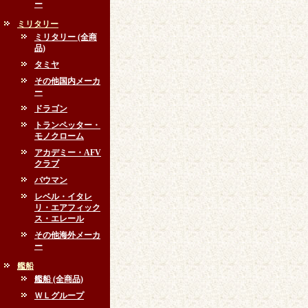
ー
ミリタリー
ミリタリー (全商
品)
タミヤ
その他国内メーカ
ー
ドラゴン
トランペッター・
モノクローム
アカデミー・AFV
クラブ
バウマン
レベル・イタレ
リ・エアフィック
ス・エレール
その他海外メーカ
ー
艦船
艦船 (全商品)
ＷＬグループ