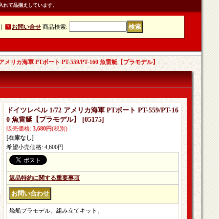
入れて品揃えしています。
｜
お問い合せ
商品検索
:
 アメリカ海軍 PTボート PT-559/PT-160 魚雷艇【プラモデル】
ドイツレベル 1/72 アメリカ海軍 PTボート PT-559/PT-16
0 魚雷艇【プラモデル】
[
05175
]
販売価格
:
3,680円
(税別)
[在庫なし]
希望小売価格
:
4,600円
返品特約に関する重要事項
艦船プラモデル。組み立てキット。