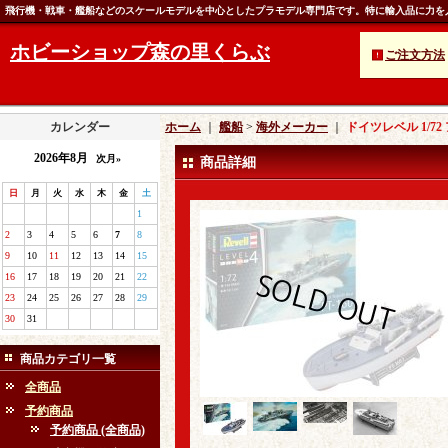
飛行機・戦車・艦船などのスケールモデルを中心としたプラモデル専門店です。特に輸入品に力を
ホビーショップ森の里くらぶ
ご注文方法
カレンダー
ホーム
｜
艦船
>
海外メーカー
｜
ドイツレベル 1/72
2026年8月
次月»
商品詳細
日
月
火
水
木
金
土
1
2
3
4
5
6
7
8
9
10
11
12
13
14
15
16
17
18
19
20
21
22
23
24
25
26
27
28
29
30
31
商品カテゴリ一覧
全商品
予約商品
予約商品 (全商品)