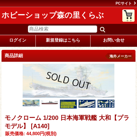
PCサイト
ホビーショップ森の里くらぶ
ログイン
新規登録はこちら
お問い合せ
商品詳細
海外メーカー
モノクローム 1/200 日本海軍戦艦 大和【プラ
モデル】
[A140]
販売価格
:
44,800円
(税別)