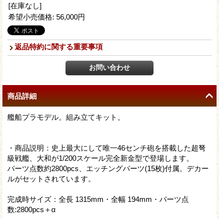
[在庫なし]
希望小売価格
:
56,000円
返品特約に関する重要事項
商品詳細
艦船プラモデル。組み立てキット。
・商品説明：史上最大にして唯一46センチ砲を搭載した超弩
級戦艦、大和が1/200スケール完全新金型で登場します。
パーツ点数約2800pcs、エッチングパーツ(15枚)付属。デカー
ルがセットされています。
完成時サイズ：全長 1315mm・全幅 194mm・パーツ点
数:2800pcs＋α