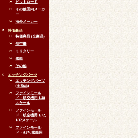
ピットロード
その他国内メーカ
ー
海外メーカー
特価商品
特価商品 (全商品)
航空機
ミリタリー
艦船
その他
エッチングパーツ
エッチングパーツ
(全商品)
ファインモール
ド・航空機用 1/48
スケール
ファインモール
ド・航空機用 1/72,
1/32スケール
ファインモール
ド・AFV/艦船用