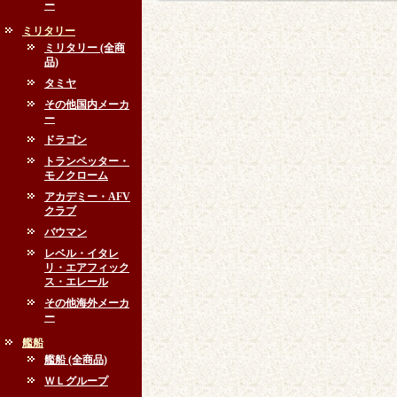
ー
ミリタリー
ミリタリー (全商
品)
タミヤ
その他国内メーカ
ー
ドラゴン
トランペッター・
モノクローム
アカデミー・AFV
クラブ
バウマン
レベル・イタレ
リ・エアフィック
ス・エレール
その他海外メーカ
ー
艦船
艦船 (全商品)
ＷＬグループ