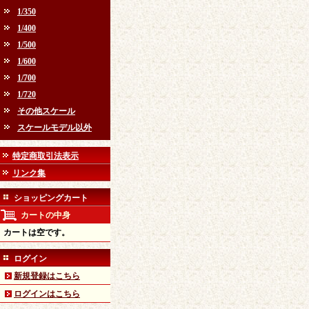
1/350
1/400
1/500
1/600
1/700
1/720
その他スケール
スケールモデル以外
特定商取引法表示
リンク集
ショッピングカート
カートの中身
カートは空です。
ログイン
新規登録はこちら
ログインはこちら