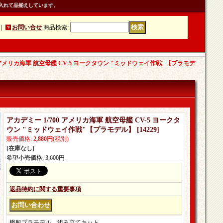
入れて品揃えしています。
｜
お問い合せ
商品検索
:
0 アメリカ海軍 航空母艦 CV-5 ヨークタウン "ミッドウェイ作戦"【プラモデ
アカデミー 1/700 アメリカ海軍 航空母艦 CV-5 ヨークタ
ウン "ミッドウェイ作戦"【プラモデル】
[
14229
]
販売価格
:
2,880円
(税別)
[在庫なし]
希望小売価格
:
3,600円
返品特約に関する重要事項
艦船プラモデル。組み立てキット。