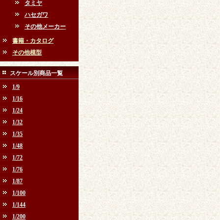
タミヤ
ハセガワ
その他メーカー
書籍・カタログ
その他模型
スケール別商品一覧
1/9
1/16
1/24
1/32
1/35
1/48
1/72
1/76
1/87
1/100
1/144
1/200