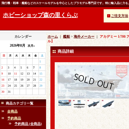
飛行機・戦車・艦船などのスケールモデルを中心としたプラモデル専門店です。特に輸入品に力を
ホビーショップ森の里くらぶ
ご注文方法
カレンダー
ホーム
｜
艦船
>
海外メーカー
｜
アカデミー 1/70
ル】
2026年8月
次月»
商品詳細
日
月
火
水
木
金
土
1
2
3
4
5
6
7
8
9
10
11
12
13
14
15
16
17
18
19
20
21
22
23
24
25
26
27
28
29
30
31
商品カテゴリ一覧
全商品
予約商品
予約商品 (全商品)