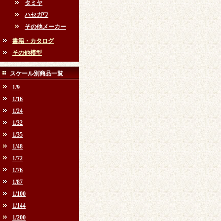
タミヤ
ハセガワ
その他メーカー
書籍・カタログ
その他模型
スケール別商品一覧
1/9
1/16
1/24
1/32
1/35
1/48
1/72
1/76
1/87
1/100
1/144
1/200