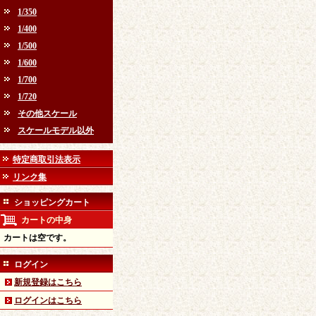
1/350
1/400
1/500
1/600
1/700
1/720
その他スケール
スケールモデル以外
特定商取引法表示
リンク集
ショッピングカート
カートの中身
カートは空です。
ログイン
新規登録はこちら
ログインはこちら