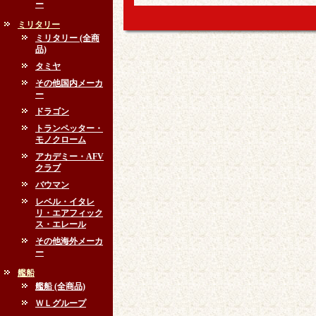
ー
ミリタリー
ミリタリー (全商
品)
タミヤ
その他国内メーカ
ー
ドラゴン
トランペッター・
モノクローム
アカデミー・AFV
クラブ
バウマン
レベル・イタレ
リ・エアフィック
ス・エレール
その他海外メーカ
ー
艦船
艦船 (全商品)
ＷＬグループ