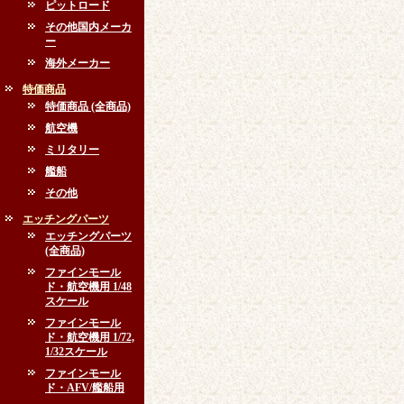
ピットロード
その他国内メーカ
ー
海外メーカー
特価商品
特価商品 (全商品)
航空機
ミリタリー
艦船
その他
エッチングパーツ
エッチングパーツ
(全商品)
ファインモール
ド・航空機用 1/48
スケール
ファインモール
ド・航空機用 1/72,
1/32スケール
ファインモール
ド・AFV/艦船用