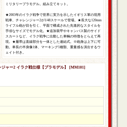
ミリタリープラモデル。組み立てキット。
★2003年のイラク戦争で世界に実力を示したイギリス軍の現用
戦車、チャレンジャー2が1/48スケールで登場。★長大な120mm
ライフル砲が目を引く、平面で構成された先進的なスタイルを
手頃なサイズでモデル化。★追加装甲やキャンバス製のサイド
スカートなど、イラク戦争に出動した車輌の特徴をとらえて再
現。★履帯は直線部分を一体とした連結式。※砲身は上下に可
動。車長の半身像1体、マーキング1種類、重量感を演出するウ
ェイト付き。
ャレンジャー2 イラク戦仕様【プラモデル】
[
MM101
]