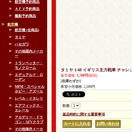
航空機予約商品
ＡＦＶ予約商品
艦船予約商品
航空機
航空機 (全商品)
タミヤ
ハセガワ
その他国内メーカ
ー
トランペッター・
モノクローム
タミヤ 1/48 イギリス主力戦車 チ
エデュアルド・ロ
販売価格
:
1,760円
(税別)
ーデン
[在庫わずか]
MPM・スペシャル
希望小売価格
:
2,200円
ホビー・アズール
レベル・イタレリ
エアフィックス・
数量
:
エレール
返品特約に関する重要事項
アカデミー・ドラ
ゴン・AFVクラブ
｜
その他海外メーカ