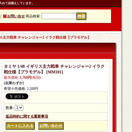
入れて品揃えしています。
｜
お問い合せ
商品検索
:
イギリス主力戦車 チャレンジャー2 イラク戦仕様【プラモデル】
タミヤ 1/48 イギリス主力戦車 チャレンジャー2 イラク
戦仕様【プラモデル】
[
MM101
]
販売価格
:
1,760円
(税別)
[在庫わずか]
希望小売価格
:
2,200円
数量
:
返品特約に関する重要事項
｜