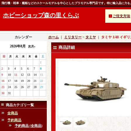
飛行機・戦車・艦船などのスケールモデルを中心としたプラモデル専門店です。特に輸入品に力を
ホビーショップ森の里くらぶ
ご注文方法
カレンダー
ホーム
｜
ミリタリー
>
タミヤ
｜
タミヤ 1/48 
2026年8月
次月»
商品詳細
日
月
火
水
木
金
土
1
2
3
4
5
6
7
8
9
10
11
12
13
14
15
16
17
18
19
20
21
22
23
24
25
26
27
28
29
30
31
商品カテゴリ一覧
全商品
予約商品
予約商品 (全商品)