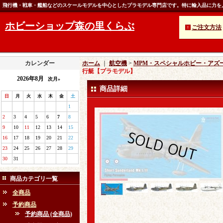
飛行機・戦車・艦船などのスケールモデルを中心としたプラモデル専門店です。特に輸入品に力を
ホビーショップ森の里くらぶ
ご注文方法
カレンダー
ホーム
｜
航空機
>
MPM・スペシャルホビー・アズ
行艇【プラモデル】
2026年8月
次月»
商品詳細
日
月
火
水
木
金
土
1
2
3
4
5
6
7
8
9
10
11
12
13
14
15
16
17
18
19
20
21
22
23
24
25
26
27
28
29
30
31
商品カテゴリ一覧
全商品
予約商品
予約商品 (全商品)