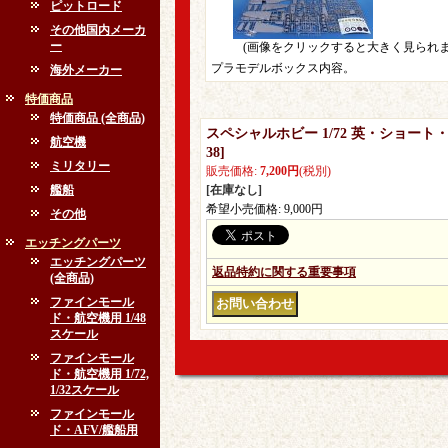
ピットロード
その他国内メーカ
ー
(画像をクリックすると大きく見られま
プラモデルボックス内容。
海外メーカー
特価商品
特価商品 (全商品)
スペシャルホビー 1/72 英・ショート
航空機
38
]
ミリタリー
販売価格
:
7,200円
(税別)
艦船
[在庫なし]
希望小売価格
:
9,000円
その他
エッチングパーツ
エッチングパーツ
返品特約に関する重要事項
(全商品)
ファインモール
ド・航空機用 1/48
スケール
ファインモール
ド・航空機用 1/72,
1/32スケール
ファインモール
ド・AFV/艦船用