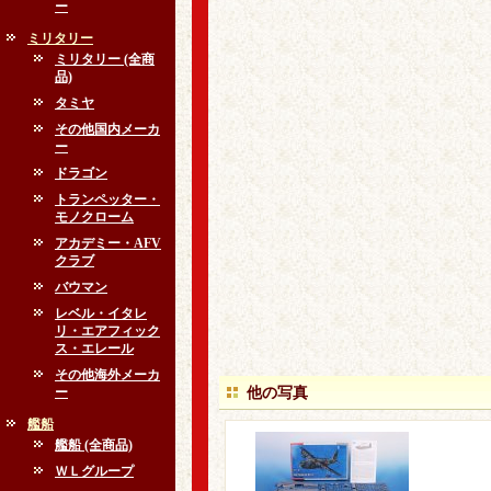
ー
ミリタリー
ミリタリー (全商
品)
タミヤ
その他国内メーカ
ー
ドラゴン
トランペッター・
モノクローム
アカデミー・AFV
クラブ
バウマン
レベル・イタレ
リ・エアフィック
ス・エレール
その他海外メーカ
ー
他の写真
艦船
艦船 (全商品)
ＷＬグループ