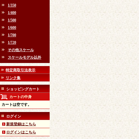
1/350
1/400
1/500
1/600
1/700
1/720
その他スケール
スケールモデル以外
特定商取引法表示
リンク集
ショッピングカート
カートの中身
カートは空です。
ログイン
新規登録はこちら
ログインはこちら