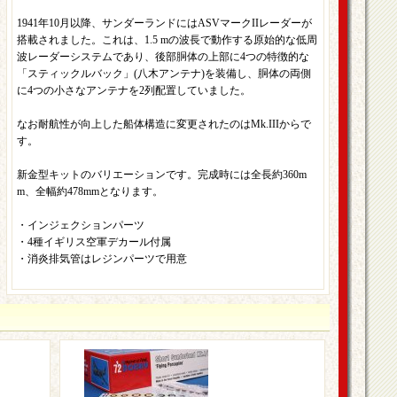
1941年10月以降、サンダーランドにはASVマークIIレーダーが
搭載されました。これは、1.5 mの波長で動作する原始的な低周
波レーダーシステムであり、後部胴体の上部に4つの特徴的な
「スティックルバック」(八木アンテナ)を装備し、胴体の両側
に4つの小さなアンテナを2列配置していました。
なお耐航性が向上した船体構造に変更されたのはMk.IIIからで
す。
新金型キットのバリエーションです。完成時には全長約360m
m、全幅約478mmとなります。
・インジェクションパーツ
・4種イギリス空軍デカール付属
・消炎排気管はレジンパーツで用意