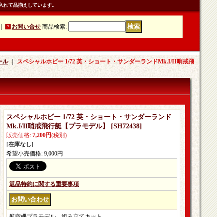
入れて品揃えしています。
｜
お問い合せ
商品検索
:
ール
｜
スペシャルホビー 1/72 英・ショート・サンダーランドMk.I/II哨戒飛
スペシャルホビー 1/72 英・ショート・サンダーランド
Mk.I/II哨戒飛行艇【プラモデル】
[
SH72438
]
販売価格
:
7,200円
(税別)
[在庫なし]
希望小売価格
:
9,000円
返品特約に関する重要事項
航空機プラモデル。組み立てキット。