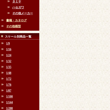
タミヤ
ハセガワ
その他メーカー
書籍・カタログ
その他模型
スケール別商品一覧
1/9
1/16
1/24
1/32
1/35
1/48
1/72
1/76
1/87
1/100
1/144
1/200