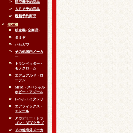
航空機予約商品
ＡＦＶ予約商品
艦船予約商品
航空機
航空機 (全商品)
タミヤ
ハセガワ
その他国内メーカ
ー
トランペッター・
モノクローム
エデュアルド・ロ
ーデン
MPM・スペシャル
ホビー・アズール
レベル・イタレリ
エアフィックス・
エレール
アカデミー・ドラ
ゴン・AFVクラブ
その他海外メーカ