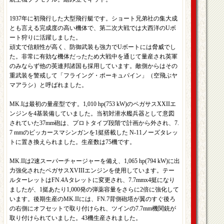
1937年に初飛行した大型飛行艇です。ショート兄弟社の集大成
とも言える完成度の高い機体で、第二次大戦では大西洋のUボ
ート狩りに活躍しました。
頑丈で信頼性が高く、防御武装も強力でUボートには脅威でし
た。非常に有効な機体だったため大戦中を通じて量産され英軍
のみならず他の英連邦諸国も採用しています。敵側からはその
重武装を警戒して「フライング・ポーキュパイン」（空飛ぶヤ
マアラシ）と呼ばれました。
MK.Iは最初の量産型です。1,010 hp(753 kW)のペガサスXXIIエ
ンジンを4基装備していました。当初対潜水艦兵器として意図
されていた37mm砲は、プロトタイプ段階で計画から外され、7.
7 mmのビッカースマシンガンを1挺搭載した ​​N-11ノーズタレッ
トに置き換えられました。生産数は75機です。
MK.IIは2速スーパーチャージャーを備え、1,065 hp(794 kW)に出
力強化されたペガサスXVIIIエンジンを使用しています。テー
ルターレットはFN.4Aタレットに変更され、7.7mmx4挺になり
ましたが、1挺あたり1,000発の弾薬容量をさらに2倍に強化して
います。後期生産のMK.IIには、FN.7背側砲塔が翼のすぐ後ろ
の右側にオフセットで取り付けられ、ツインの7.7mm機関銃が
取り付けられていました。43機生産されました。