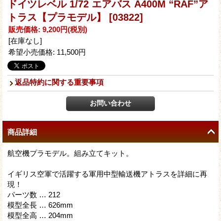
ドイツレベル 1/72 エアバス A400M “RAF”ア
トラス【プラモデル】
[03822]
販売価格
:
9,200円
(税別)
[在庫なし]
希望小売価格
:
11,500円
返品特約に関する重要事項
商品詳細
航空機プラモデル。組み立てキット。
イギリス空軍で活躍する軍用中型輸送機アトラスを詳細に再
現！
パーツ数 … 212
模型全長 … 626mm
模型全高 … 204mm