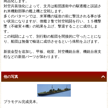
商品化します。
対空兵装強化によって、文月は船団護衛中の駆逐艦と誤認さ
れ米機動部隊の艦上機と交戦します。
多くのパターンでは、米軍機の猛攻の前に撃沈される事が多
い状況になりますが、僚艦２隻で対空戦闘を行い、１５機撃
墜（不確実４機）の戦果を上げ、撃退することに成功しま
す。
この戦闘によって、別行動の船団を間接的に守ったことにな
り、船団は無傷で輸送に成功させるという殊勲を上げます。
新規金型を追加し、甲板、砲室、対空機銃台座、機銃台座支
柱などの新規パーツが加わります。
他の写真
プラモデル完成見本。