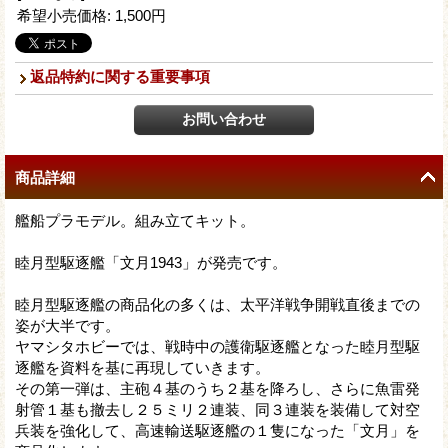
希望小売価格
:
1,500円
返品特約に関する重要事項
商品詳細
艦船プラモデル。組み立てキット。
睦月型駆逐艦「文月1943」が発売です。
睦月型駆逐艦の商品化の多くは、太平洋戦争開戦直後までの
姿が大半です。
ヤマシタホビーでは、戦時中の護衛駆逐艦となった睦月型駆
逐艦を資料を基に再現していきます。
その第一弾は、主砲４基のうち２基を降ろし、さらに魚雷発
射管１基も撤去し２５ミリ２連装、同３連装を装備して対空
兵装を強化して、高速輸送駆逐艦の１隻になった「文月」を