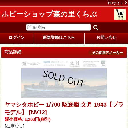
PCサイト
ホビーショップ森の里くらぶ
ログイン
新規登録はこちら
お問い合せ
商品詳細
その他国内メーカー
ヤマシタホビー 1/700 駆逐艦 文月 1943【プラ
モデル】
[NV12]
販売価格
:
1,200円
(税別)
[在庫なし]