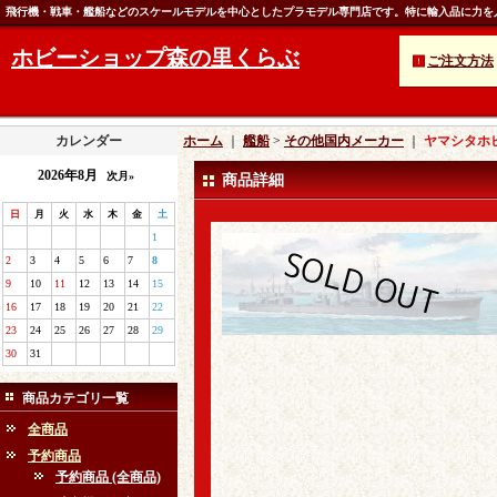
飛行機・戦車・艦船などのスケールモデルを中心としたプラモデル専門店です。特に輸入品に力を
ホビーショップ森の里くらぶ
ご注文方法
カレンダー
ホーム
｜
艦船
>
その他国内メーカー
｜
ヤマシタホビー
2026年8月
次月»
商品詳細
日
月
火
水
木
金
土
1
2
3
4
5
6
7
8
9
10
11
12
13
14
15
16
17
18
19
20
21
22
23
24
25
26
27
28
29
30
31
商品カテゴリ一覧
全商品
予約商品
予約商品 (全商品)