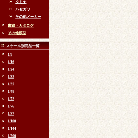
タミヤ
ハセガワ
その他メーカー
書籍・カタログ
その他模型
スケール別商品一覧
1/9
1/16
1/24
1/32
1/35
1/48
1/72
1/76
1/87
1/100
1/144
1/200