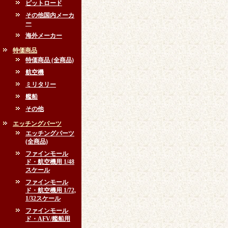
ピットロード
その他国内メーカ
ー
海外メーカー
特価商品
特価商品 (全商品)
航空機
ミリタリー
艦船
その他
エッチングパーツ
エッチングパーツ
(全商品)
ファインモール
ド・航空機用 1/48
スケール
ファインモール
ド・航空機用 1/72,
1/32スケール
ファインモール
ド・AFV/艦船用