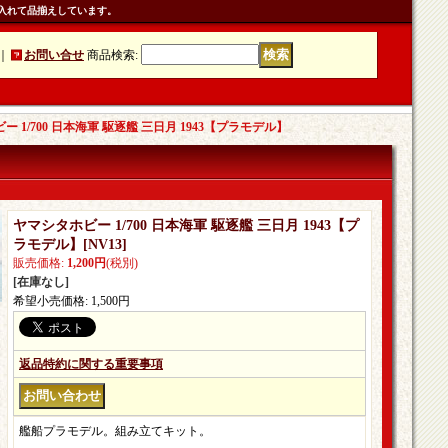
入れて品揃えしています。
｜
お問い合せ
商品検索
:
 1/700 日本海軍 駆逐艦 三日月 1943【プラモデル】
ヤマシタホビー 1/700 日本海軍 駆逐艦 三日月 1943【プ
ラモデル】
[
NV13
]
販売価格
:
1,200円
(税別)
[在庫なし]
希望小売価格
:
1,500円
返品特約に関する重要事項
艦船プラモデル。組み立てキット。