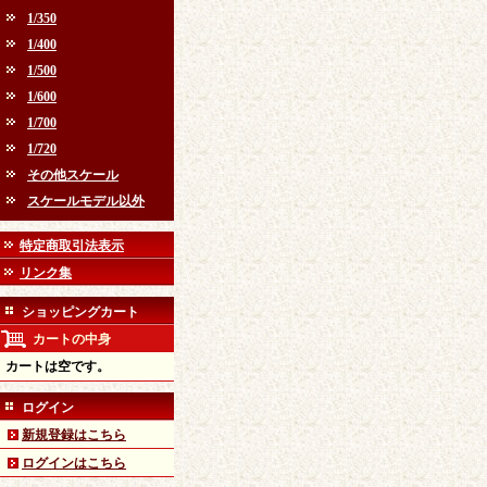
1/350
1/400
1/500
1/600
1/700
1/720
その他スケール
スケールモデル以外
特定商取引法表示
リンク集
ショッピングカート
カートの中身
カートは空です。
ログイン
新規登録はこちら
ログインはこちら