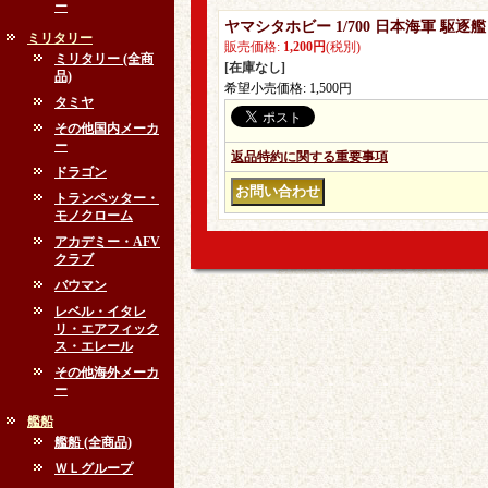
ー
ヤマシタホビー 1/700 日本海軍 駆逐艦
ミリタリー
販売価格
:
1,200円
(税別)
ミリタリー (全商
[在庫なし]
品)
希望小売価格
:
1,500円
タミヤ
その他国内メーカ
ー
返品特約に関する重要事項
ドラゴン
トランペッター・
モノクローム
アカデミー・AFV
クラブ
バウマン
レベル・イタレ
リ・エアフィック
ス・エレール
その他海外メーカ
ー
艦船
艦船 (全商品)
ＷＬグループ