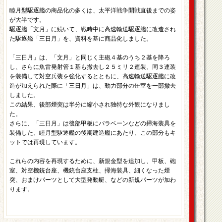
睦月型駆逐艦の商品化の多くは、太平洋戦争開戦直後までの姿
が大半です。
駆逐艦「文月」に続いて、戦時中に高速輸送駆逐艦に改造され
た駆逐艦「三日月」を、資料を基に商品化しました。
「三日月」は、「文月」と同じく主砲４基のうち２基を降ろ
し、さらに魚雷発射管１基も撤去し２５ミリ２連装、同３連装
を装備して対空兵装を強化するとともに、高速輸送駆逐艦に改
造が加えられた際に「三日月」は、動力部分の缶室を一部撤去
しました。
この結果、後部煙突は半分に縮小され独特な外観になりまし
た。
さらに、「三日月」は後部甲板にパラベーンなどの掃海装具を
装備した、睦月型駆逐艦の後期建造艦にあたり、この部分もキ
ットでは再現しています。
これらの内容を再現するために、新規金型を追加し、甲板、砲
室、対空機銃台座、機銃台座支柱、掃海装具、細くなった煙
突、おまけパーツとして大型発動艇、などの新規パーツが加わ
ります。