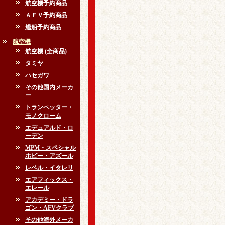
航空機予約商品
ＡＦＶ予約商品
艦船予約商品
航空機
航空機 (全商品)
タミヤ
ハセガワ
その他国内メーカ
ー
トランペッター・
モノクローム
エデュアルド・ロ
ーデン
MPM・スペシャル
ホビー・アズール
レベル・イタレリ
エアフィックス・
エレール
アカデミー・ドラ
ゴン・AFVクラブ
その他海外メーカ