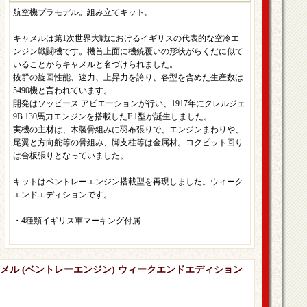
航空機プラモデル。組み立てキット。
キャメルは第1次世界大戦におけるイギリスの代表的な空冷エ
ンジン戦闘機です。機首上面に機銃覆いの形状がらくだに似て
いることからキャメルと名づけられました。
抜群の旋回性能、速力、上昇力を誇り、各型を含めた生産数は
5490機と言われています。
開発はソッピース アビエーションが行い、1917年にクレルジェ
9B 130馬力エンジンを搭載したF.1型が誕生しました。
実機の主材は、木製骨組みに羽布張りで、エンジンまわりや、
尾翼と方向舵等の骨組み、脚支柱等は金属材。コクピット回り
は合板張りとなっていました。
キットはベントレーエンジン搭載型を再現しました。ウィーク
エンドエディションです。
・4種類イギリス軍マーキング付属
 キャメル (ベントレーエンジン) ウィークエンドエディション