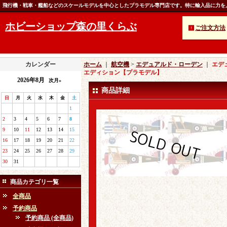
飛行機・戦車・艦船などのスケールモデルを中心としたプラモデル専門店です。特に輸入品に力を
ホビーショップ森の里くらぶ
ご注文方法
カレンダー
ホーム
｜
航空機
>
エデュアルド・ローデン
｜
エデュ
エディション【プラモデル】
2026年8月
次月»
商品詳細
日
月
火
水
木
金
土
1
2
3
4
5
6
7
8
9
10
11
12
13
14
15
16
17
18
19
20
21
22
23
24
25
26
27
28
29
30
31
商品カテゴリ一覧
全商品
予約商品
予約商品 (全商品)