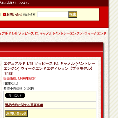
入れて品揃えしています。
｜
お問い合せ
商品検索
:
アルド 1/48 ソッピース F.1 キャメル (ベントレーエンジン) ウィークエンド
エデュアルド 1/48 ソッピース F.1 キャメル (ベントレー
エンジン) ウィークエンドエディション【プラモデル】
[
8485
]
販売価格
:
4,080円
(税別)
[在庫なし]
希望小売価格
:
5,100円
返品特約に関する重要事項