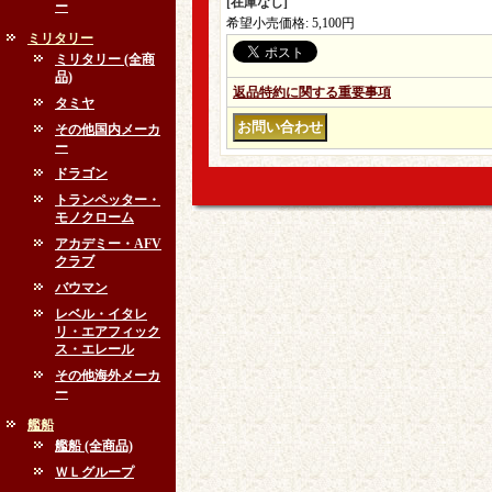
[在庫なし]
ー
希望小売価格
:
5,100円
ミリタリー
ミリタリー (全商
品)
返品特約に関する重要事項
タミヤ
その他国内メーカ
ー
ドラゴン
トランペッター・
モノクローム
アカデミー・AFV
クラブ
バウマン
レベル・イタレ
リ・エアフィック
ス・エレール
その他海外メーカ
ー
艦船
艦船 (全商品)
ＷＬグループ