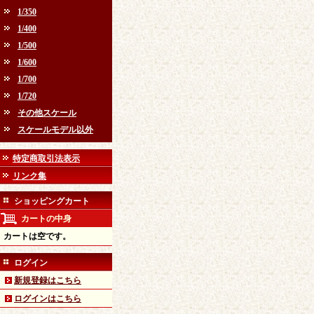
1/350
1/400
1/500
1/600
1/700
1/720
その他スケール
スケールモデル以外
特定商取引法表示
リンク集
ショッピングカート
カートの中身
カートは空です。
ログイン
新規登録はこちら
ログインはこちら