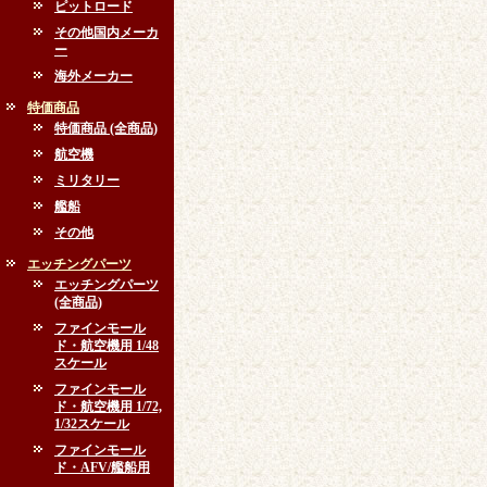
ピットロード
その他国内メーカ
ー
海外メーカー
特価商品
特価商品 (全商品)
航空機
ミリタリー
艦船
その他
エッチングパーツ
エッチングパーツ
(全商品)
ファインモール
ド・航空機用 1/48
スケール
ファインモール
ド・航空機用 1/72,
1/32スケール
ファインモール
ド・AFV/艦船用