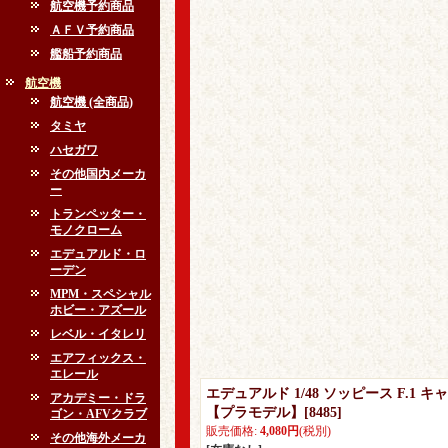
航空機予約商品
ＡＦＶ予約商品
艦船予約商品
航空機
航空機 (全商品)
タミヤ
ハセガワ
その他国内メーカ
ー
トランペッター・
モノクローム
エデュアルド・ロ
ーデン
MPM・スペシャル
ホビー・アズール
レベル・イタレリ
エアフィックス・
エレール
エデュアルド 1/48 ソッピース F.1
アカデミー・ドラ
【プラモデル】
[
8485
]
ゴン・AFVクラブ
販売価格
:
4,080円
(税別)
その他海外メーカ