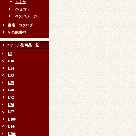
タミヤ
ハセガワ
その他メーカー
書籍・カタログ
その他模型
スケール別商品一覧
1/9
1/16
1/24
1/32
1/35
1/48
1/72
1/76
1/87
1/100
1/144
1/200