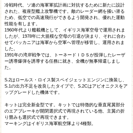
冷戦時代、ソ連の海軍軍拡計画に対抗するために新たに設計
された、複座型艦上攻撃機です。敵のレーダー網を掻い潜る
ため、低空での高速飛行ができるよう開発され、優れた運動
性能を有します。
1960年代より艦載機として、イギリス海軍空母で運用されま
したが、1978年に大規模な空母の引退が決まり、それに合わ
せてバッカニアは海軍から空軍へ管理が移管し、運用されま
した。
1991年の湾岸戦争では、トーネードＩＤＳが投弾したレーザ
ー誘導爆弾を誘導する任務に就き、全機が無事帰還しまし
た。
S.2はロールス・ロイス製スペイジェットエンジンに換装し、
S.1の出力不足を改良したタイプで、S.2Cはアビオニクスをア
ップグレードした機体です。
キットは完全新金型です。キットでは特徴的な垂直尾翼部分
のエアブレーキが開閉選択式で再現されている他、主翼の折
り畳みも選択式で再現できます。
マーキングはイギリス海軍航空隊より4種類。