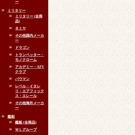
ー
ミリタリー
ミリタリー (全商
品)
タミヤ
その他国内メーカ
ー
ドラゴン
トランペッター・
モノクローム
アカデミー・AFV
クラブ
バウマン
レベル・イタレ
リ・エアフィック
ス・エレール
その他海外メーカ
ー
艦船
艦船 (全商品)
ＷＬグループ