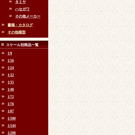
タミヤ
ハセガワ
その他メーカー
書籍・カタログ
その他模型
スケール別商品一覧
1/9
1/16
1/24
1/32
1/35
1/48
1/72
1/76
1/87
1/100
1/144
1/200