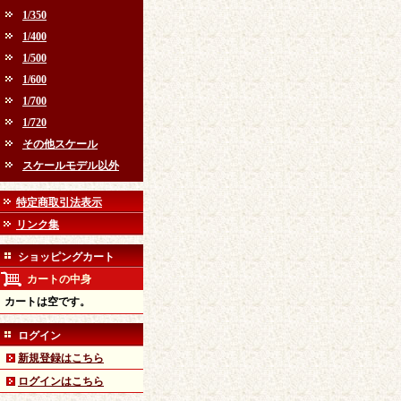
1/350
1/400
1/500
1/600
1/700
1/720
その他スケール
スケールモデル以外
特定商取引法表示
リンク集
ショッピングカート
カートの中身
カートは空です。
ログイン
新規登録はこちら
ログインはこちら