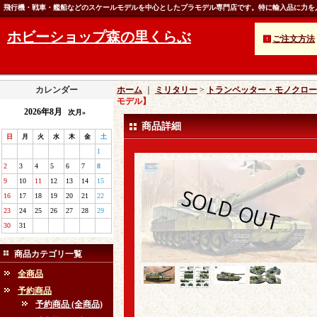
飛行機・戦車・艦船などのスケールモデルを中心としたプラモデル専門店です。特に輸入品に力を
ホビーショップ森の里くらぶ
ご注文方法
カレンダー
ホーム
｜
ミリタリー
>
トランペッター・モノクロー
モデル】
2026年8月
次月»
商品詳細
日
月
火
水
木
金
土
1
2
3
4
5
6
7
8
9
10
11
12
13
14
15
16
17
18
19
20
21
22
23
24
25
26
27
28
29
30
31
商品カテゴリ一覧
全商品
予約商品
予約商品 (全商品)