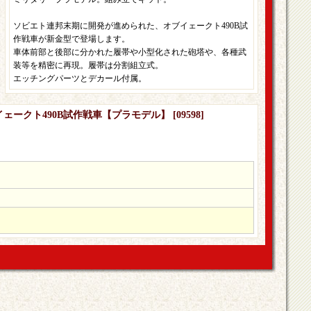
ソビエト連邦末期に開発が進められた、オブイェークト490B試
作戦車が新金型で登場します。
車体前部と後部に分かれた履帯や小型化された砲塔や、各種武
装等を精密に再現。履帯は分割組立式。
エッチングパーツとデカール付属。
ブイェークト490B試作戦車【プラモデル】
[
09598
]