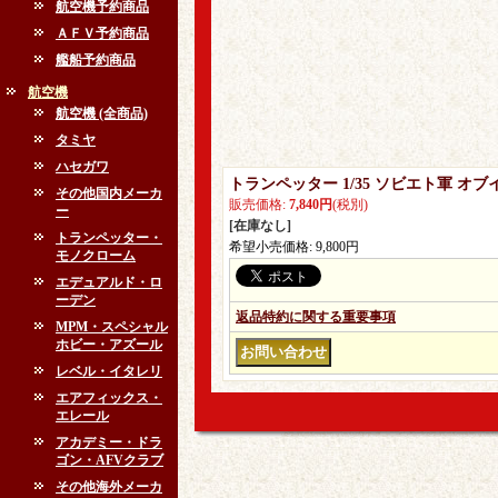
航空機予約商品
ＡＦＶ予約商品
艦船予約商品
航空機
航空機 (全商品)
タミヤ
ハセガワ
トランペッター 1/35 ソビエト軍 オ
その他国内メーカ
販売価格
:
7,840円
(税別)
ー
[在庫なし]
トランペッター・
希望小売価格
:
9,800円
モノクローム
エデュアルド・ロ
ーデン
返品特約に関する重要事項
MPM・スペシャル
ホビー・アズール
レベル・イタレリ
エアフィックス・
エレール
アカデミー・ドラ
ゴン・AFVクラブ
その他海外メーカ