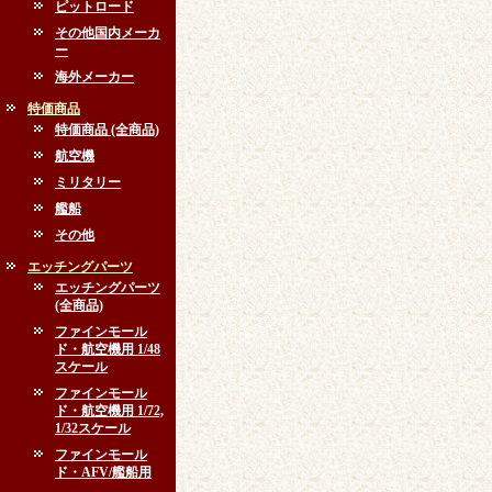
ピットロード
その他国内メーカ
ー
海外メーカー
特価商品
特価商品 (全商品)
航空機
ミリタリー
艦船
その他
エッチングパーツ
エッチングパーツ
(全商品)
ファインモール
ド・航空機用 1/48
スケール
ファインモール
ド・航空機用 1/72,
1/32スケール
ファインモール
ド・AFV/艦船用