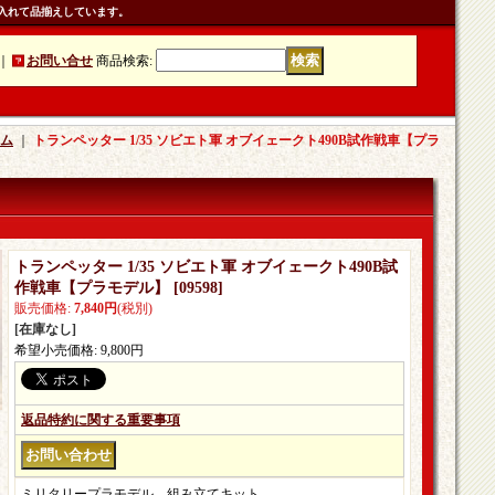
入れて品揃えしています。
｜
お問い合せ
商品検索
:
ム
｜
トランペッター 1/35 ソビエト軍 オブイェークト490B試作戦車【プラ
トランペッター 1/35 ソビエト軍 オブイェークト490B試
作戦車【プラモデル】
[
09598
]
販売価格
:
7,840円
(税別)
[在庫なし]
希望小売価格
:
9,800円
返品特約に関する重要事項
ミリタリープラモデル。組み立てキット。