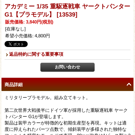
アカデミー 1/35 重駆逐戦車 ヤークトパンター
G1【プラモデル】
[13539]
販売価格
:
3,840円
(税別)
[在庫なし]
希望小売価格
:
4,800円
返品特約に関する重要事項
商品詳細
ミリタリープラモデル。組み立てキット。
第二次世界大戦後半にドイツ軍が採用した重駆逐戦車 ヤーク
トパンター G1が登場します。
製品は装甲カラーが特徴的な初期生産型を再現。キットは適
度に抑えられたパーツ点数で、傾斜装甲が多様された独特な