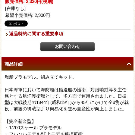
販売価格
:
2,320円
(税別)
[在庫なし]
希望小売価格
:
2,900円
返品特約に関する重要事項
商品詳細
艦船プラモデル。組み立てキット。
日本海軍において海防艦は輸送船の護衛、対潜哨戒等を主任
務とする航洋護衛艦として、多方面で運用されました。日振
型は大戦後期の1944年(昭和19年)から45年にかけて全9隻が就
役、前級の御蔵型より簡易化を進め量産性が向上しました。
【完全新金型】
・1/700スケール プラモデル
・フルハルモデル/洋上モデル選択可能