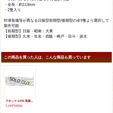
・全長：約113mm
・2隻入り
対潜装備等が異なる日振型前期型/後期型の全9隻より選択して
製作可能
【前期型】日振・昭南・大東
【後期型】久米・生名・四阪・崎戸・目斗・波太
この商品を買った人は、こんな商品も買っています
アオシマ 1/700 英国海軍 重巡洋艦ノーフォーク【プラモデル】
2,240円
(税別)