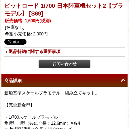
ピットロード 1/700 日本陸軍機セット2【プラ
モデル】
[S69]
販売価格
:
1,600円
(税別)
[在庫なし]
希望小売価格
:
2,000円
返品特約に関する重要事項
商品詳細
艦船基準スケールプラモデル。組み立てキット。
【完全新金型】
・1/700スケールプラモデル
隼I型、II型（共に全長：12.6mm）×各4