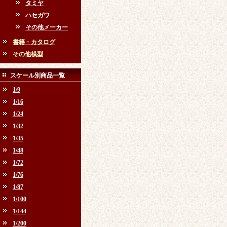
タミヤ
ハセガワ
その他メーカー
書籍・カタログ
その他模型
スケール別商品一覧
1/9
1/16
1/24
1/32
1/35
1/48
1/72
1/76
1/87
1/100
1/144
1/200