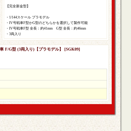
【完全新金型】
・1/144スケール プラモデル
・IV号戦車F型かG型のどちらかを選択して製作可能
・IV号戦車F型 全長：約41mm G型 全長：約46mm
・3両入り
戦車 F/G型 (3両入り)【プラモデル】
[
SGK09
]