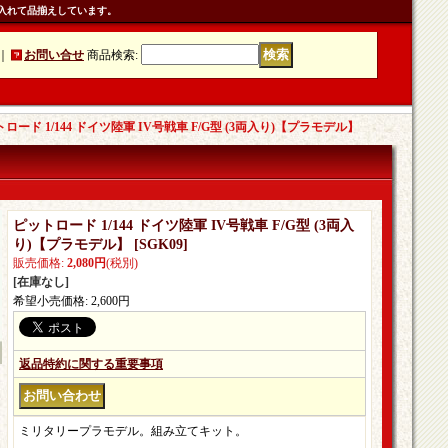
入れて品揃えしています。
｜
お問い合せ
商品検索
:
ロード 1/144 ドイツ陸軍 IV号戦車 F/G型 (3両入り)【プラモデル】
ピットロード 1/144 ドイツ陸軍 IV号戦車 F/G型 (3両入
り)【プラモデル】
[
SGK09
]
販売価格
:
2,080円
(税別)
[在庫なし]
希望小売価格
:
2,600円
返品特約に関する重要事項
ミリタリープラモデル。組み立てキット。