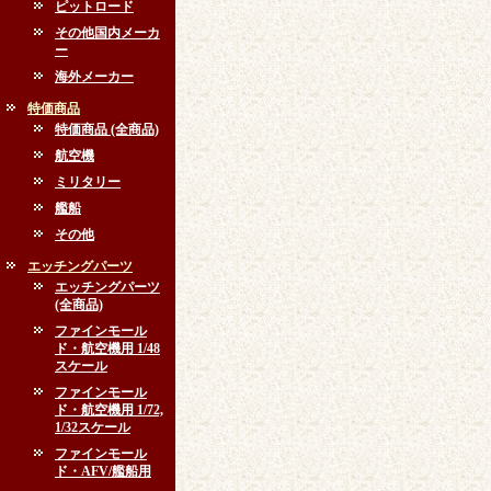
ピットロード
その他国内メーカ
ー
海外メーカー
特価商品
特価商品 (全商品)
航空機
ミリタリー
艦船
その他
エッチングパーツ
エッチングパーツ
(全商品)
ファインモール
ド・航空機用 1/48
スケール
ファインモール
ド・航空機用 1/72,
1/32スケール
ファインモール
ド・AFV/艦船用