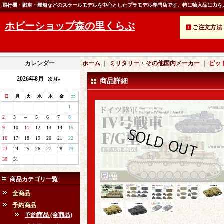
飛行機・戦車・艦船などのスケールモデルを中心としたプラモデル専門店です。特に輸入品に力を
ホビーショップ森の里くらぶ
ご注文方法
カレンダー
ホーム
｜
ミリタリー
>
その他国内メーカー
｜
ピット
2026年8月
次月»
商品詳細
日
月
火
水
木
金
土
1
2
3
4
5
6
7
8
9
10
11
12
13
14
15
16
17
18
19
20
21
22
23
24
25
26
27
28
29
30
31
商品カテゴリ一覧
全商品
予約商品
予約商品 (全商品)