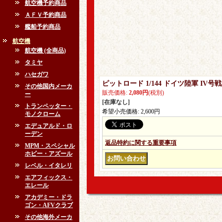
航空機予約商品
ＡＦＶ予約商品
艦船予約商品
航空機
航空機 (全商品)
タミヤ
ハセガワ
ピットロード 1/144 ドイツ陸軍 IV号
その他国内メーカ
販売価格
:
2,080円
(税別)
ー
[在庫なし]
トランペッター・
希望小売価格
:
2,600円
モノクローム
エデュアルド・ロ
ーデン
返品特約に関する重要事項
MPM・スペシャル
ホビー・アズール
レベル・イタレリ
エアフィックス・
エレール
アカデミー・ドラ
ゴン・AFVクラブ
その他海外メーカ