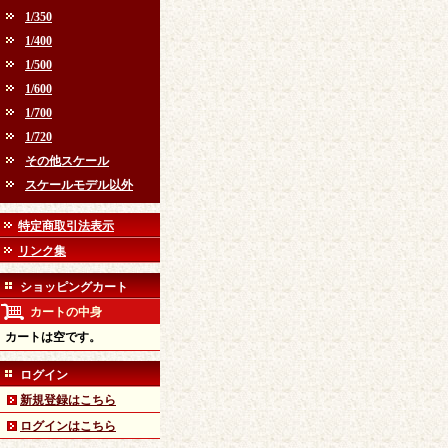
1/350
1/400
1/500
1/600
1/700
1/720
その他スケール
スケールモデル以外
特定商取引法表示
リンク集
ショッピングカート
カートの中身
カートは空です。
ログイン
新規登録はこちら
ログインはこちら