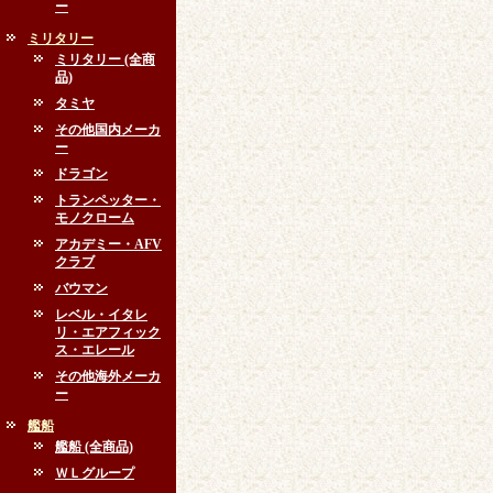
ー
ミリタリー
ミリタリー (全商
品)
タミヤ
その他国内メーカ
ー
ドラゴン
トランペッター・
モノクローム
アカデミー・AFV
クラブ
バウマン
レベル・イタレ
リ・エアフィック
ス・エレール
その他海外メーカ
ー
艦船
艦船 (全商品)
ＷＬグループ