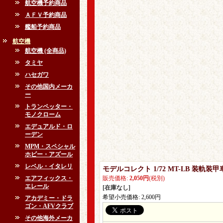
航空機予約商品
ＡＦＶ予約商品
艦船予約商品
航空機
航空機 (全商品)
タミヤ
ハセガワ
その他国内メーカ
ー
トランペッター・
モノクローム
エデュアルド・ロ
ーデン
MPM・スペシャル
ホビー・アズール
レベル・イタレリ
モデルコレクト 1/72 MT-LB 装軌
エアフィックス・
販売価格
:
2,050円
(税別)
エレール
[在庫なし]
希望小売価格
:
2,600円
アカデミー・ドラ
ゴン・AFVクラブ
その他海外メーカ