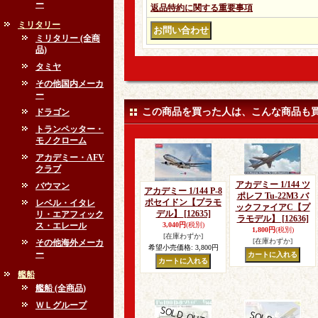
ー
返品特約に関する重要事項
ミリタリー
ミリタリー (全商
品)
タミヤ
その他国内メーカ
ー
この商品を買った人は、こんな商品も
ドラゴン
トランペッター・
モノクローム
アカデミー・AFV
クラブ
アカデミー 1/144 ツ
バウマン
アカデミー 1/144 P-8
ポレフ Tu-22M3 バ
ポセイドン【プラモ
レベル・イタレ
ックファイアC【プ
デル】
[12635]
リ・エアフィック
ラモデル】
[12636]
ス・エレール
3,040円
(税別)
1,800円
(税別)
[在庫わずか]
[在庫わずか]
その他海外メーカ
希望小売価格
:
3,800円
ー
艦船
艦船 (全商品)
ＷＬグループ