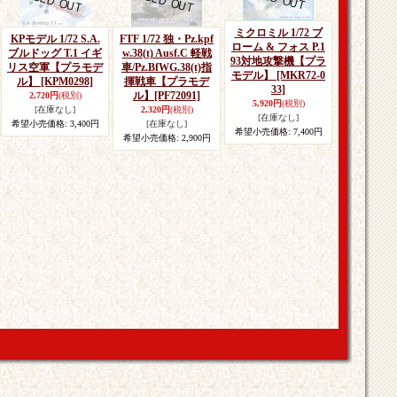
ミクロミル 1/72 ブ
KPモデル 1/72 S.A.
FTF 1/72 独・Pz.kpf
ローム & フォス P.1
ブルドッグ T.1 イギ
w.38(t) Ausf.C 軽戦
93対地攻撃機【プラ
リス空軍【プラモデ
車/Pz.BfWG.38(t)指
モデル】
[MKR72-0
ル】
[KPM0298]
揮戦車【プラモデ
33]
ル】
[PF72091]
2,720円
(税別)
5,920円
(税別)
[在庫なし]
2,320円
(税別)
[在庫なし]
希望小売価格
:
3,400円
[在庫なし]
希望小売価格
:
7,400円
希望小売価格
:
2,900円