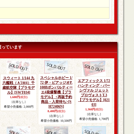
買っています
スペシャルホビー 1/
スウィート 1/144 九
エアフィックス 1/72
72 伊・ピアッジオP.
六艦戦（Ａ5Ｍ4）千
ハンティング・パー
108Bボンバルティー
歳航空隊【プラモデ
シヴァル ジェット
エ4発爆撃機【プラ
ル】
[SWT034]
プロヴォストT.3
モデル】 <再販予約
1,600円
(税別)
【プラモデル】
[021
商品・入荷待ち>
[S
[在庫なし]
03]
H72406N]
希望小売価格
:
2,000円
1,360円
(税別)
8,400円
(税別)
[在庫なし]
[在庫なし]
希望小売価格
:
1,700円
希望小売価格
:
10,500円