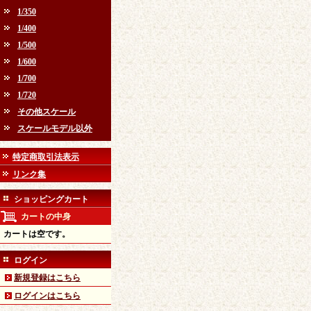
1/350
1/400
1/500
1/600
1/700
1/720
その他スケール
スケールモデル以外
特定商取引法表示
リンク集
ショッピングカート
カートの中身
カートは空です。
ログイン
新規登録はこちら
ログインはこちら