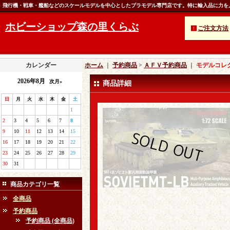
飛行機・戦車・艦船などのスケールモデルを中心としたプラモデル専門店です。特に輸入品に力を
ホビーショップ森の里くらぶ
ご注文方法
カレンダー
ホーム
｜
予約商品
>
ＡＦＶ予約商品
｜
モデルコレク
2026年8月
次月»
商品詳細
日
月
火
水
木
金
土
1
2
3
4
5
6
7
8
9
10
11
12
13
14
15
16
17
18
19
20
21
22
23
24
25
26
27
28
29
30
31
商品カテゴリ一覧
全商品
予約商品
予約商品 (全商品)