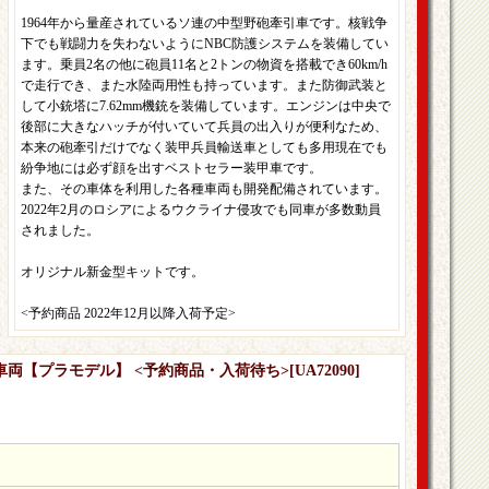
1964年から量産されているソ連の中型野砲牽引車です。核戦争
下でも戦闘力を失わないようにNBC防護システムを装備してい
ます。乗員2名の他に砲員11名と2トンの物資を搭載でき60km/h
で走行でき、また水陸両用性も持っています。また防御武装と
して小銃塔に7.62mm機銃を装備しています。エンジンは中央で
後部に大きなハッチが付いていて兵員の出入りが便利なため、
本来の砲牽引だけでなく装甲兵員輸送車としても多用現在でも
紛争地には必ず顔を出すベストセラー装甲車です。
また、その車体を利用した各種車両も開発配備されています。
2022年2月のロシアによるウクライナ侵攻でも同車が多数動員
されました。
オリジナル新金型キットです。
<予約商品 2022年12月以降入荷予定>
装甲車両【プラモデル】 <予約商品・入荷待ち>
[
UA72090
]