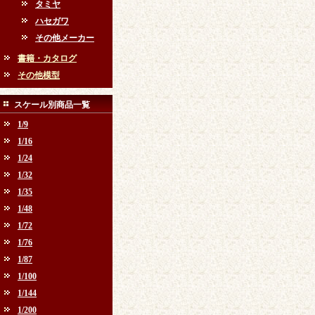
タミヤ
ハセガワ
その他メーカー
書籍・カタログ
その他模型
スケール別商品一覧
1/9
1/16
1/24
1/32
1/35
1/48
1/72
1/76
1/87
1/100
1/144
1/200