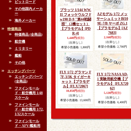
ピットロード
その他国内メーカ
プラッツ 1/144 WW.
ー
AZモデル 1/72 メッ
II フォッケウルフ F
サーシュミットBf10
w190 D-9 "第44戦闘
海外メーカー
9E-7/B ヤーボ ZG.1
団"（2機セット）
【プラモデル】
[AZ
【プラモデル】
[PD
特価商品
7683]
R-4]
特価商品 (全商品)
2,160円
(税別)
1,440円
(税別)
航空機
[在庫なし]
[在庫なし]
希望小売価格
:
2,700円
希望小売価格
:
1,800円
ミリタリー
艦船
その他
エッチングパーツ
FLY 1/72 グラマン F
FLY 1/72 NASA AD-
エッチングパーツ
7F-3/3K タイガーキ
1 実験用航空機【プ
(全商品)
ャット【プラモデ
ラモデル】
[FLX720
ル】
[FLX72067]
ファインモール
62]
10,850円
(税別)
ド・航空機用 1/48
5,120円
(税別)
[在庫なし]
スケール
[在庫なし]
希望小売価格
:
13,600円
希望小売価格
:
6,400円
ファインモール
ド・航空機用 1/72,
1/32スケール
ファインモール
ド・AFV/艦船用