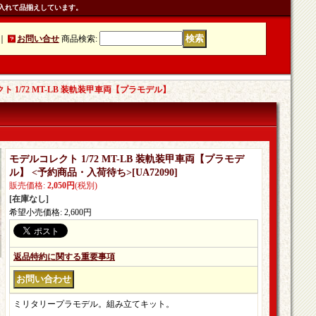
入れて品揃えしています。
｜
お問い合せ
商品検索
:
ト 1/72 MT-LB 装軌装甲車両【プラモデル】
モデルコレクト 1/72 MT-LB 装軌装甲車両【プラモデ
ル】 <予約商品・入荷待ち>
[
UA72090
]
販売価格
:
2,050円
(税別)
[在庫なし]
希望小売価格
:
2,600円
返品特約に関する重要事項
ミリタリープラモデル。組み立てキット。