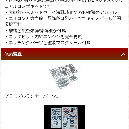
・F4F-3と折り畳み式主翼が特徴のF4F-4が各1キット入りのデ
ュアルコンボキットです
・大戦前からミッドウェイ海戦時までの10種類のデカール
・エルロンと方向舵、昇降舵は別パーツでキャノピーも開閉
選択可能
・増槽と航空爆弾/爆弾架が付属
・コックピット内やエンジンを完全再現
・エッチングパーツと塗装マスクシール付属
他の写真
プラモデルランナーパーツ。