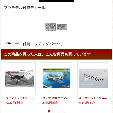
プラモデル付属デカール。
プラモデル付属エッチングパーツ。
この商品を買った人は、こんな商品も買っています
ウィングジーキット 1/48 愛知 D3A2 九九式艦上爆撃機二二型【プラモデル】
タミヤ 1/48 グラマン FM-1 ワイルドキャット／マートレット Mk.V【プラモデル】
X-スケールモデルズ 1/144 P-3C オライオン【プラモデル】
7,920円
(税別)
2,400円
(税別)
6,240円
(税別)