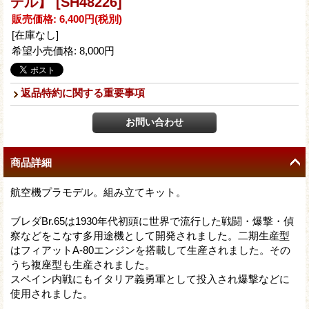
デル】
[SH48226]
販売価格
:
6,400円
(税別)
[在庫なし]
希望小売価格
:
8,000円
返品特約に関する重要事項
商品詳細
航空機プラモデル。組み立てキット。
ブレダBr.65は1930年代初頭に世界で流行した戦闘・爆撃・偵
察などをこなす多用途機として開発されました。二期生産型
はフィアットA-80エンジンを搭載して生産されました。その
うち複座型も生産されました。
スペイン内戦にもイタリア義勇軍として投入され爆撃などに
使用されました。