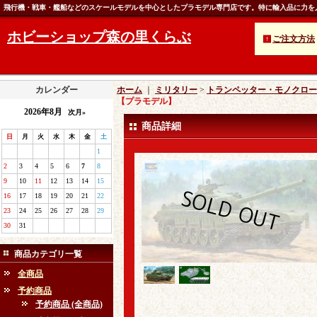
飛行機・戦車・艦船などのスケールモデルを中心としたプラモデル専門店です。特に輸入品に力を
ホビーショップ森の里くらぶ
ご注文方法
カレンダー
ホーム
｜
ミリタリー
>
トランペッター・モノクロー
【プラモデル】
2026年8月
次月»
商品詳細
日
月
火
水
木
金
土
1
2
3
4
5
6
7
8
9
10
11
12
13
14
15
16
17
18
19
20
21
22
23
24
25
26
27
28
29
30
31
商品カテゴリ一覧
全商品
予約商品
予約商品 (全商品)