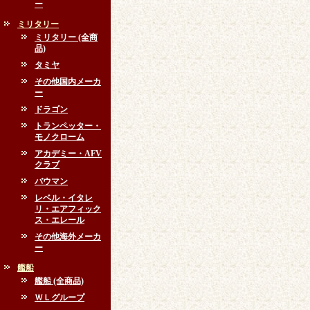
ー
ミリタリー
ミリタリー (全商
品)
タミヤ
その他国内メーカ
ー
ドラゴン
トランペッター・
モノクローム
アカデミー・AFV
クラブ
バウマン
レベル・イタレ
リ・エアフィック
ス・エレール
その他海外メーカ
ー
艦船
艦船 (全商品)
ＷＬグループ