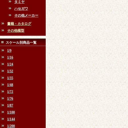
タミヤ
ハセガワ
その他メーカー
書籍・カタログ
その他模型
スケール別商品一覧
1/9
1/16
1/24
1/32
1/35
1/48
1/72
1/76
1/87
1/100
1/144
1/200