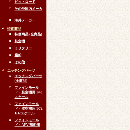
ピットロード
その他国内メーカ
ー
海外メーカー
特価商品
特価商品 (全商品)
航空機
ミリタリー
艦船
その他
エッチングパーツ
エッチングパーツ
(全商品)
ファインモール
ド・航空機用 1/48
スケール
ファインモール
ド・航空機用 1/72,
1/32スケール
ファインモール
ド・AFV/艦船用