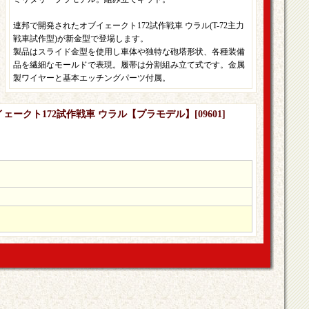
連邦で開発されたオブイェークト172試作戦車 ウラル(T-72主力
戦車試作型)が新金型で登場します。
製品はスライド金型を使用し車体や独特な砲塔形状、各種装備
品を繊細なモールドで表現。履帯は分割組み立て式です。金属
製ワイヤーと基本エッチングパーツ付属。
ブイェークト172試作戦車 ウラル【プラモデル】
[
09601
]