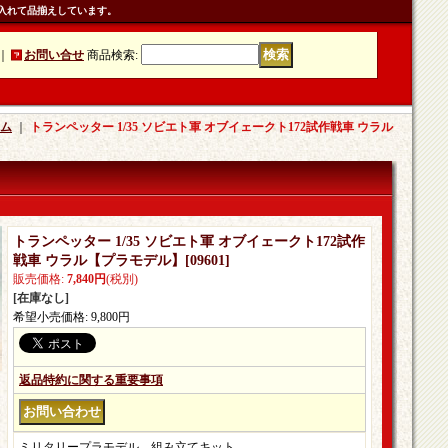
入れて品揃えしています。
｜
お問い合せ
商品検索
:
ム
｜
トランペッター 1/35 ソビエト軍 オブイェークト172試作戦車 ウラル
トランペッター 1/35 ソビエト軍 オブイェークト172試作
戦車 ウラル【プラモデル】
[
09601
]
販売価格
:
7,840円
(税別)
[在庫なし]
希望小売価格
:
9,800円
返品特約に関する重要事項
ミリタリープラモデル。組み立てキット。