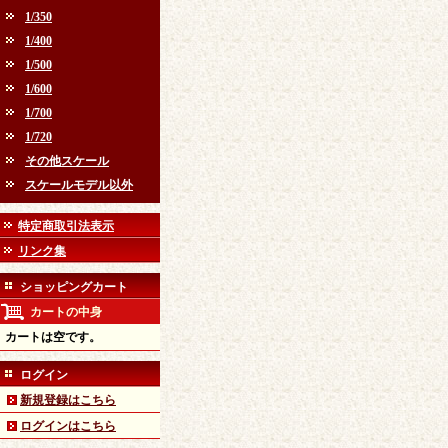
1/350
1/400
1/500
1/600
1/700
1/720
その他スケール
スケールモデル以外
特定商取引法表示
リンク集
ショッピングカート
カートの中身
カートは空です。
ログイン
新規登録はこちら
ログインはこちら