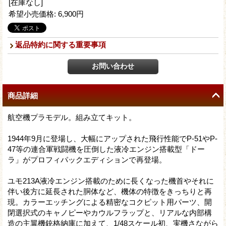
[在庫なし]
希望小売価格
:
6,900円
返品特約に関する重要事項
商品詳細
航空機プラモデル。組み立てキット。
1944年9月に登場し、大幅にアップされた飛行性能でP-51やP-
47等の連合軍戦闘機を圧倒した液冷エンジン搭載型「ドー
ラ」がプロフィパックエディションで再登場。
ユモ213A液冷エンジン搭載のために長くなった機首やそれに
伴い後方に延長された胴体など、機体の特徴をきっちりと再
現。カラーエッチングによる精密なコクピット用パーツ、開
閉選択式のキャノピーやカウルフラップと、リアルな内部構
造の主翼機銃格納庫に加えて、1/48スケール初、実機さながら