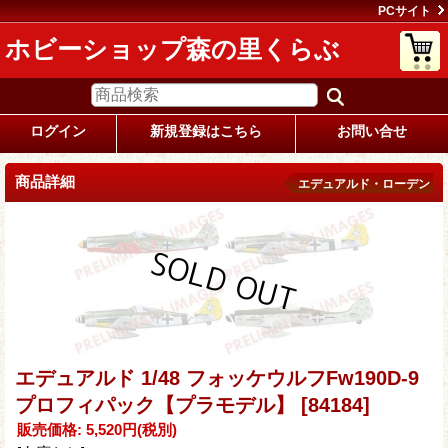
PCサイト
ホビーショップ森の里くらぶ
ログイン
新規登録はこちら
お問い合せ
商品詳細
エデュアルド・ローデン
エデュアルド 1/48 フォッケウルフFw190D-9
プロフィパック【プラモデル】
[84184]
販売価格
:
5,520円
(税別)