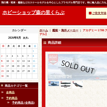
飛行機・戦車・艦船などのスケールモデルを中心としたプラモデル専門店です。特に輸入品に力を
ホビーショップ森の里くらぶ
ご注文方法
カレンダー
ホーム
｜
艦船
>
海外メーカー
｜
アカデミー 1/70
デル】
2026年8月
次月»
商品詳細
日
月
火
水
木
金
土
1
2
3
4
5
6
7
8
9
10
11
12
13
14
15
16
17
18
19
20
21
22
23
24
25
26
27
28
29
30
31
商品カテゴリ一覧
全商品
予約商品
予約商品 (全商品)