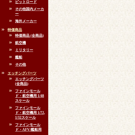
ピットロード
その他国内メーカ
ー
海外メーカー
特価商品
特価商品 (全商品)
航空機
ミリタリー
艦船
その他
エッチングパーツ
エッチングパーツ
(全商品)
ファインモール
ド・航空機用 1/48
スケール
ファインモール
ド・航空機用 1/72,
1/32スケール
ファインモール
ド・AFV/艦船用