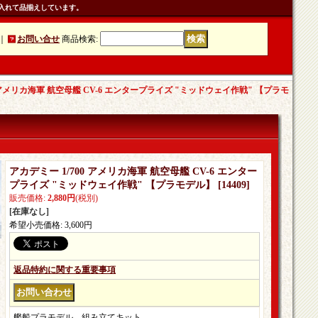
入れて品揃えしています。
｜
お問い合せ
商品検索
:
0 アメリカ海軍 航空母艦 CV-6 エンタープライズ "ミッドウェイ作戦" 【プラモ
アカデミー 1/700 アメリカ海軍 航空母艦 CV-6 エンター
プライズ "ミッドウェイ作戦" 【プラモデル】
[
14409
]
販売価格
:
2,880円
(税別)
[在庫なし]
希望小売価格
:
3,600円
返品特約に関する重要事項
艦船プラモデル。組み立てキット。