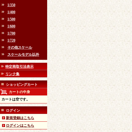
1/350
1/400
1/500
1/600
1/700
1/720
その他スケール
スケールモデル以外
特定商取引法表示
リンク集
ショッピングカート
カートの中身
カートは空です。
ログイン
新規登録はこちら
ログインはこちら