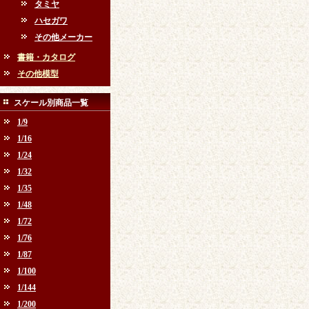
タミヤ
ハセガワ
その他メーカー
書籍・カタログ
その他模型
スケール別商品一覧
1/9
1/16
1/24
1/32
1/35
1/48
1/72
1/76
1/87
1/100
1/144
1/200