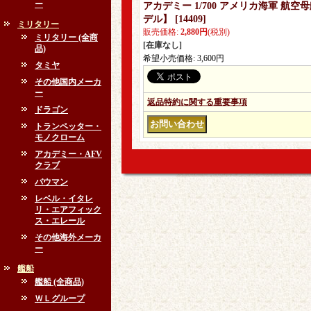
ー
アカデミー 1/700 アメリカ海軍 航空
デル】
[
14409
]
ミリタリー
販売価格
:
2,880円
(税別)
ミリタリー (全商
[在庫なし]
品)
希望小売価格
:
3,600円
タミヤ
その他国内メーカ
ー
返品特約に関する重要事項
ドラゴン
トランペッター・
モノクローム
アカデミー・AFV
クラブ
バウマン
レベル・イタレ
リ・エアフィック
ス・エレール
その他海外メーカ
ー
艦船
艦船 (全商品)
ＷＬグループ