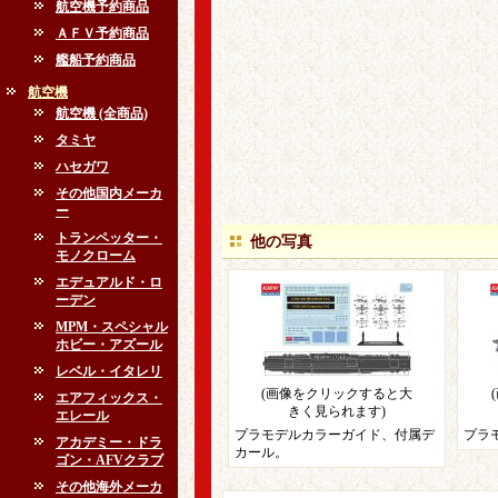
航空機予約商品
ＡＦＶ予約商品
艦船予約商品
航空機
航空機 (全商品)
タミヤ
ハセガワ
その他国内メーカ
ー
トランペッター・
他の写真
モノクローム
エデュアルド・ロ
ーデン
MPM・スペシャル
ホビー・アズール
レベル・イタレリ
(画像をクリックすると大
エアフィックス・
きく見られます)
エレール
プラモデルカラーガイド、付属デ
プラ
アカデミー・ドラ
カール。
ゴン・AFVクラブ
その他海外メーカ