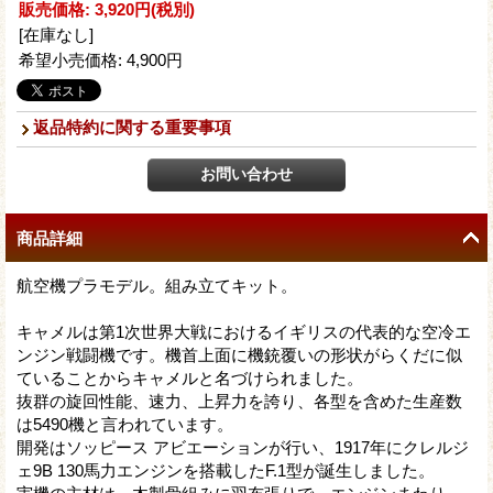
販売価格
:
3,920円
(税別)
[在庫なし]
希望小売価格
:
4,900円
返品特約に関する重要事項
商品詳細
航空機プラモデル。組み立てキット。
キャメルは第1次世界大戦におけるイギリスの代表的な空冷エ
ンジン戦闘機です。機首上面に機銃覆いの形状がらくだに似
ていることからキャメルと名づけられました。
抜群の旋回性能、速力、上昇力を誇り、各型を含めた生産数
は5490機と言われています。
開発はソッピース アビエーションが行い、1917年にクレルジ
ェ9B 130馬力エンジンを搭載したF.1型が誕生しました。