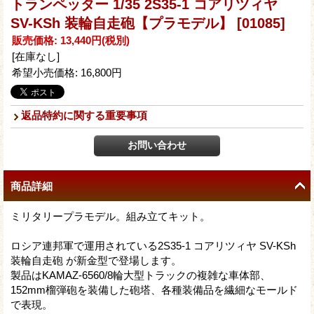
トランペッター 1/35 2S35-1 コアリツィヤ
SV-KSh 装輪自走砲【プラモデル】
[01085]
販売価格
:
13,440円
(税別)
[在庫なし]
希望小売価格
:
16,800円
返品特約に関する重要事項
商品詳細
ミリタリープラモデル。組み立てキット。
ロシア連邦軍で運用されている2S35-1 コアリツィヤ SV-KSh
装輪自走砲 が新金型で登場します。
製品はKAMAZ-6560/8輪大型トラックの複雑な車体部、
152mm榴弾砲を装備した砲塔、各種装備品を繊細なモールド
で表現。