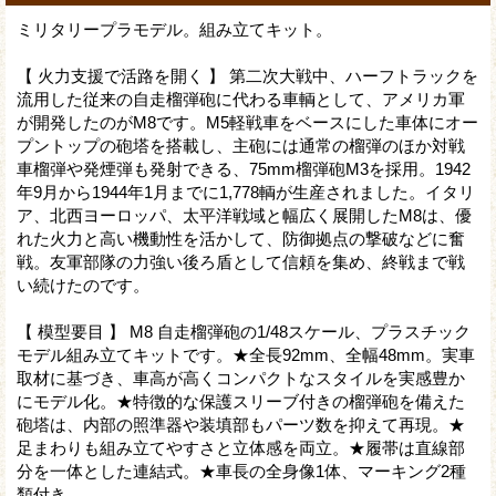
ミリタリープラモデル。組み立てキット。
【 火力支援で活路を開く 】 第二次大戦中、ハーフトラックを
流用した従来の自走榴弾砲に代わる車輌として、アメリカ軍
が開発したのがM8です。M5軽戦車をベースにした車体にオー
プントップの砲塔を搭載し、主砲には通常の榴弾のほか対戦
車榴弾や発煙弾も発射できる、75mm榴弾砲M3を採用。1942
年9月から1944年1月までに1,778輌が生産されました。イタリ
ア、北西ヨーロッパ、太平洋戦域と幅広く展開したM8は、優
れた火力と高い機動性を活かして、防御拠点の撃破などに奮
戦。友軍部隊の力強い後ろ盾として信頼を集め、終戦まで戦
い続けたのです。
【 模型要目 】 M8 自走榴弾砲の1/48スケール、プラスチック
モデル組み立てキットです。★全長92mm、全幅48mm。実車
取材に基づき、車高が高くコンパクトなスタイルを実感豊か
にモデル化。★特徴的な保護スリーブ付きの榴弾砲を備えた
砲塔は、内部の照準器や装填部もパーツ数を抑えて再現。★
足まわりも組み立てやすさと立体感を両立。★履帯は直線部
分を一体とした連結式。★車長の全身像1体、マーキング2種
類付き。