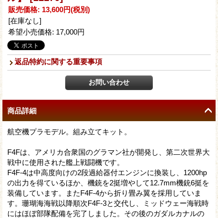
販売価格
:
13,600円
(税別)
[在庫なし]
希望小売価格
:
17,000円
返品特約に関する重要事項
商品詳細
航空機プラモデル。組み立てキット。
F4Fは、アメリカ合衆国のグラマン社が開発し、第二次世界大
戦中に使用された艦上戦闘機です。
F4F-4は中高度向けの2段過給器付エンジンに換装し、1200hp
の出力を得ているほか、機銃を2挺増やして12.7mm機銃6挺を
装備しています。またF4F-4から折り畳み翼を採用していま
す。珊瑚海海戦以降順次F4F-3と交代し、ミッドウェー海戦時
にはほぼ部隊配備を完了しました。その後のガダルカナルの