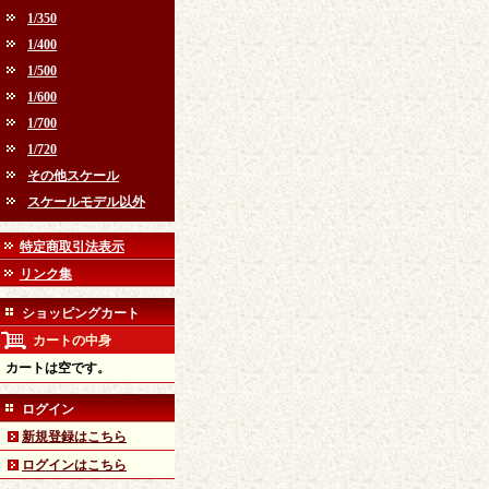
1/350
1/400
1/500
1/600
1/700
1/720
その他スケール
スケールモデル以外
特定商取引法表示
リンク集
ショッピングカート
カートの中身
カートは空です。
ログイン
新規登録はこちら
ログインはこちら