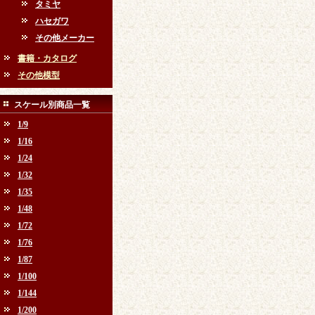
タミヤ
ハセガワ
その他メーカー
書籍・カタログ
その他模型
スケール別商品一覧
1/9
1/16
1/24
1/32
1/35
1/48
1/72
1/76
1/87
1/100
1/144
1/200