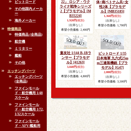
ピットロード
22」 ロシア・ウク
体+南ベトナム兵+女
ライナ戦争シリーズ
性2体【プラモデ
その他国内メーカ
2【プラモデル】
[M
ル】
[MB35185]
ー
B35224]
1,360円
(税別)
海外メーカー
1,920円
(税別)
[在庫なし]
[在庫なし]
希望小売価格
:
1,700円
特価商品
希望小売価格
:
2,400円
特価商品 (全商品)
航空機
ミリタリー
童友社 1/144 B-1Bラ
ピットロード 1/35
艦船
ンサー【プラモデ
日本海軍 九六式25m
ル】
[41263]
その他
m三連装機銃【プラ
3,840円
(税別)
モデル】
[G47]
エッチングパーツ
[在庫なし]
2,800円
(税別)
エッチングパーツ
希望小売価格
:
4,800円
[在庫なし]
(全商品)
希望小売価格
:
3,500円
ファインモール
ド・航空機用 1/48
スケール
ファインモール
ド・航空機用 1/72,
1/32スケール
ファインモール
ド・AFV/艦船用