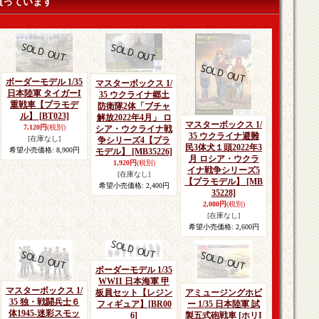
買っています
ボーダーモデル 1/35
マスターボックス 1/
日本陸軍 タイガーI
35 ウクライナ郷土
重戦車【プラモデ
防衛隊2体「ブチャ
ル】
[BT023]
解放2022年4月」 ロ
マスターボックス 1/
7,120円
(税別)
シア・ウクライナ戦
35 ウクライナ避難
[在庫なし]
争シリーズ4【プラ
民3体犬１頭2022年3
希望小売価格
:
8,900円
モデル】
[MB35226]
月 ロシア・ウクラ
1,920円
(税別)
イナ戦争シリーズ5
[在庫なし]
【プラモデル】
[MB
希望小売価格
:
2,400円
35228]
2,080円
(税別)
[在庫なし]
希望小売価格
:
2,600円
ボーダーモデル 1/35
WWII 日本海軍 甲
マスターボックス 1/
板員セット【レジン
アミュージングホビ
35 独・戦闘兵士６
フィギュア】
[BR00
ー 1/35 日本陸軍 試
体1945-迷彩スモッ
6]
製五式砲戦車 [ホリI