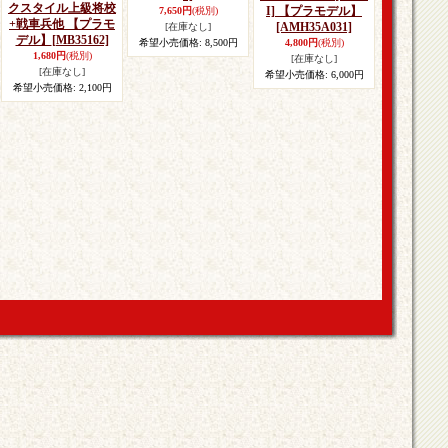
クスタイル上級将校
I] 【プラモデル】
7,650円
(税別)
+戦車兵他 【プラモ
[AMH35A031]
[在庫なし]
デル】
[MB35162]
希望小売価格
:
8,500円
4,800円
(税別)
1,680円
(税別)
[在庫なし]
[在庫なし]
希望小売価格
:
6,000円
希望小売価格
:
2,100円