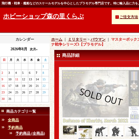
飛行機・戦車・艦船などのスケールモデルを中心としたプラモデル専門店です。特に輸入品に力を
ホビーショップ森の里くらぶ
ご注文方法
カレンダー
ホーム
｜
ミリタリー
>
バウマン
｜
マスターボックス
ナ戦争シリーズ3【プラモデル】
2026年8月
次月»
商品詳細
日
月
火
水
木
金
土
1
2
3
4
5
6
7
8
9
10
11
12
13
14
15
16
17
18
19
20
21
22
23
24
25
26
27
28
29
30
31
商品カテゴリ一覧
全商品
予約商品
予約商品 (全商品)