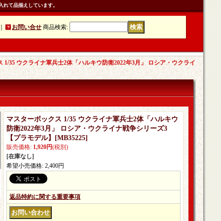
入れて品揃えしています。
｜
お問い合せ
商品検索
:
 1/35 ウクライナ軍兵士2体「ハルキウ防衛2022年3月」 ロシア・ウクライ
マスターボックス 1/35 ウクライナ軍兵士2体「ハルキウ
防衛2022年3月」 ロシア・ウクライナ戦争シリーズ3
【プラモデル】
[
MB35225
]
販売価格
:
1,920円
(税別)
[在庫なし]
希望小売価格
:
2,400円
返品特約に関する重要事項