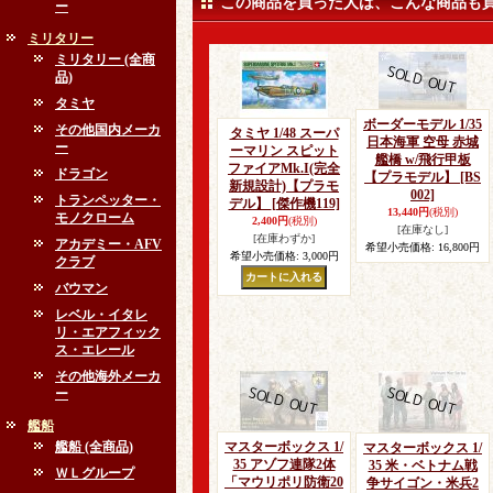
この商品を買った人は、こんな商品も
ー
ミリタリー
ミリタリー (全商
品)
タミヤ
ボーダーモデル 1/35
その他国内メーカ
タミヤ 1/48 スーパ
日本海軍 空母 赤城
ー
ーマリン スピット
艦橋 w/飛行甲板
ファイアMk.I(完全
ドラゴン
【プラモデル】
[BS
新規設計)【プラモ
002]
トランペッター・
デル】
[傑作機119]
13,440円
(税別)
モノクローム
2,400円
(税別)
[在庫なし]
[在庫わずか]
アカデミー・AFV
希望小売価格
:
16,800円
希望小売価格
:
3,000円
クラブ
バウマン
レベル・イタレ
リ・エアフィック
ス・エレール
その他海外メーカ
ー
艦船
艦船 (全商品)
マスターボックス 1/
マスターボックス 1/
35 アゾフ連隊2体
35 米・ベトナム戦
ＷＬグループ
「マウリポリ防衛20
争サイゴン・米兵2