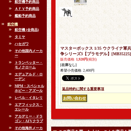
航空機予約商品
ＡＦＶ予約商品
艦船予約商品
航空機
航空機 (全商品)
タミヤ
ハセガワ
マスターボックス 1/35 ウクライナ軍
その他国内メーカ
争シリーズ3【プラモデル】
[
MB35225
]
ー
販売価格
:
1,920円
(税別)
トランペッター・
[在庫なし]
モノクローム
希望小売価格
:
2,400円
エデュアルド・ロ
ーデン
MPM・スペシャル
返品特約に関する重要事項
ホビー・アズール
レベル・イタレリ
エアフィックス・
エレール
アカデミー・ドラ
ゴン・AFVクラブ
その他海外メーカ