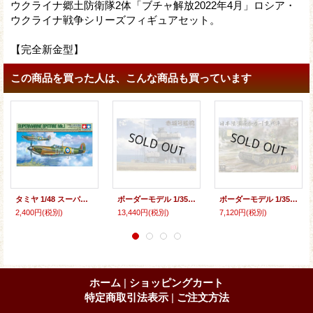
ウクライナ郷土防衛隊2体「ブチャ解放2022年4月」ロシア・
ウクライナ戦争シリーズフィギュアセット。
【完全新金型】
この商品を買った人は、こんな商品も買っています
タミヤ 1/48 スーパーマリン スピットファイアMk.I(完全新規設計)【プラモデル】
ボーダーモデル 1/35 日本海軍 空母 赤城 艦橋 w/飛行甲板【プラモデル】
ボーダーモデル 1/35 日本陸軍 タイガーI 重戦車【プラモデル】
2,400円
(税別)
13,440円
(税別)
7,120円
(税別)
ホーム
|
ショッピングカート
特定商取引法表示
|
ご注文方法